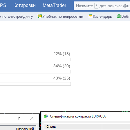
PS
Котировки
MetaTrader
Нажмите
/
для поиска: @use
к по алготрейдингу
Учебник по нейросетям
Календарь
Вебт
22%
(13)
34%
(20)
43%
(25)