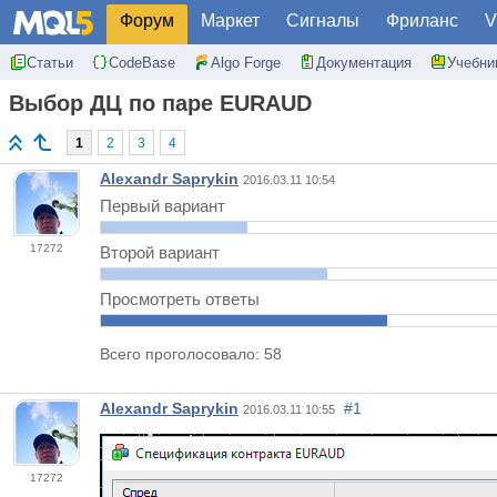
Форум
Маркет
Сигналы
Фриланс
V
Статьи
CodeBase
Algo Forge
Документация
Учебни
Выбор ДЦ по паре EURAUD
1
2
3
4
Alexandr Saprykin
2016.03.11 10:54
Первый вариант
17272
Второй вариант
Просмотреть ответы
Всего проголосовало: 58
Alexandr Saprykin
#1
2016.03.11 10:55
17272