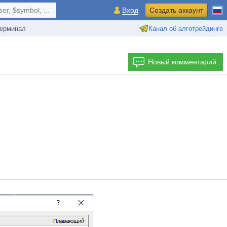
r, $symbol, ...
Вход
Создать аккаунт
ерминал
Канал об алготрейдинге
Новый комментарий