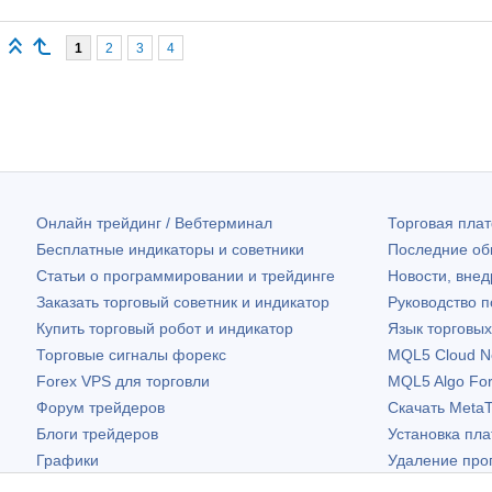
1
2
3
4
Онлайн трейдинг / Вебтерминал
Торговая пл
Бесплатные индикаторы и советники
Последние о
Статьи о программировании и трейдинге
Новости, внед
Заказать торговый советник и индикатор
Руководство 
Купить торговый робот и индикатор
Язык торговы
Торговые сигналы форекс
MQL5 Cloud N
Forex VPS для торговли
MQL5 Algo Fo
Форум трейдеров
Скачать
MetaT
Блоги трейдеров
Установка пл
Графики
Удаление про
Бесплатные виджеты