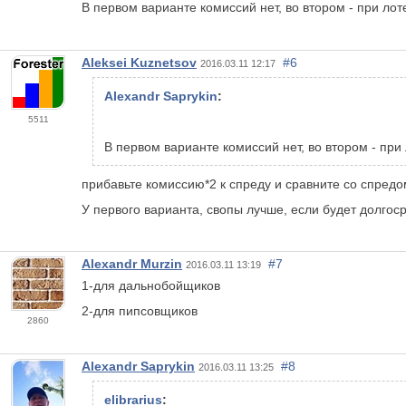
В первом варианте комиссий нет, во втором - при лот
Aleksei Kuznetsov
#6
2016.03.11 12:17
Alexandr Saprykin
:
5511
В первом варианте комиссий нет, во втором - при 
прибавьте комиссию*2 к спреду и сравните со спредо
У первого варианта, свопы лучше, если будет долгоср
Alexandr Murzin
#7
2016.03.11 13:19
1-для дальнобойщиков
2-для пипсовщиков
2860
Alexandr Saprykin
#8
2016.03.11 13:25
elibrarius
: