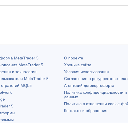
атформа
MetaTrader 5
О проекте
бновления
MetaTrader 5
Хроника сайта
рения и технологии
Условия использования
пользователя
MetaTrader 5
Соглашение о рекуррентных пла
х стратегий MQL5
Агентский договор-оферта
etwork
Политика конфиденциальности и
данных
rge
Политика в отношении cookie-фа
rader 5
Контакты и обращения
атформы
граммы