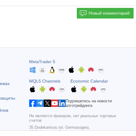
Новый комментарий
MetaTrader 5
MQL5 Channels
Economic Calendar
тежах
 защиты
Подпишитесь на новости
алготрейдинга
йлов
Не является брокером, нет реальных торговых
счетов
35 Dodekanisou str, Germasogeia,
4043, Limassol, Cyprus