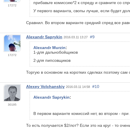
прибавьте комиссию*2 к спреду и сравните со сп
17272
У первого варианта, свопы лучше, если будет дол
Сравнил. Во втором варианте средний спред все рав
Alexandr Saprykin
#9
2016.03.11 13:27
Alexandr Murzin
:
1-для дальнобойщиков
17272
2-для пипсовщиков
Торгую в основном на коротких сделках поэтому сам 
Alexey Volchanskiy
#10
2016.03.11 14:58
Alexandr Saprykin
:
30195
В первом варианте комиссий нет, во втором - при 
То есть получается $2/лот? Если это на круг - то оч