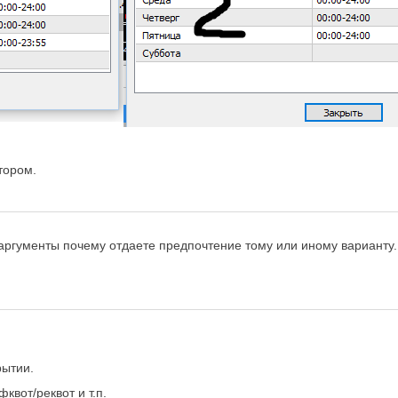
втором.
аргументы почему отдаете предпочтение тому или иному варианту.
рытии.
квот/реквот и т.п.