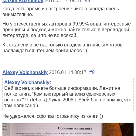
Maxim Kuznetsov
2016.01.14 08:11
#8
когда есть время и настроение читаю, иногда очень
внимательно.
Но у отечественных авторов в 99.99% вода, интересные
принципы и подходы можно найти только в переводной
литературе, да и то не во всякой.
К сожалению не настолько владею английским чтобы
наслаждаться чтением оригиналов :-(
Alexey Volchanskiy
2016.01.14 08:17
#9
Alexey Volchanskiy
:
Сейчас нет, в инете больше информации. Лежит на
полке книга "Компьютерный анализ фьючерсных
рынков " Ч.Лебо, Д.Лукас 2008 г. Убей бог, не помню, что
там написано )
Не удержался, сфоткал страничку из книги ))