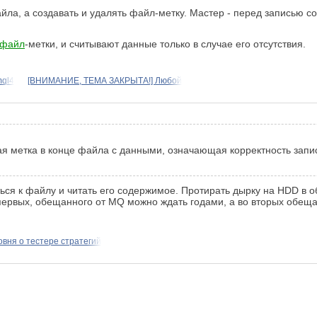
йла, а создавать и удалять файл-метку. Мастер - перед записью со
 файл
-метки, и считывают данные только в случае его отсутствия.
mql4
[ВНИМАНИЕ, ТЕМА ЗАКРЫТА!] Любой
метка в конце файла с данными, означающая корректность записи.
ться к файлу и читать его содержимое. Протирать дырку на HDD в
-первых, обещанного от MQ можно ждать годами, а во вторых обеща
овня о тестере стратегий