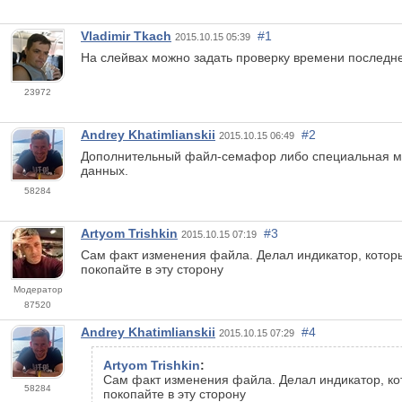
Vladimir Tkach
#1
2015.10.15 05:39
На слейвах можно задать проверку времени последн
23972
Andrey Khatimlianskii
#2
2015.10.15 06:49
Дополнительный файл-семафор либо специальная мет
данных.
58284
Artyom Trishkin
#3
2015.10.15 07:19
Сам факт изменения файла. Делал индикатор, которы
покопайте в эту сторону
Модератор
87520
Andrey Khatimlianskii
#4
2015.10.15 07:29
Artyom Trishkin
:
Сам факт изменения файла. Делал индикатор, кот
58284
покопайте в эту сторону