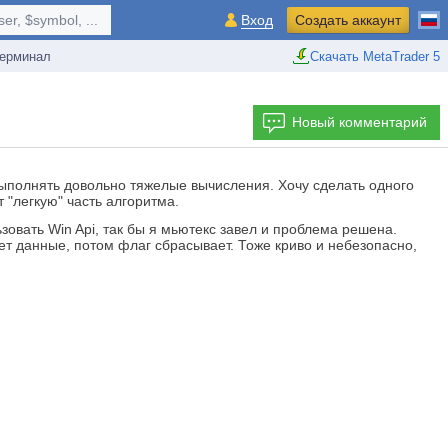
r, $symbol, ...
Вход
Создать аккаунт
ерминал
Скачать MetaTrader 5
Новый комментарий
 выполнять довольно тяжелые вычисления. Хочу сделать одного
 "легкую" часть алгоритма.
ьзовать Win Api, так бы я мьютекс завел и проблема решена.
шет данные, потом флаг сбрасывает. Тоже криво и небезопасно,