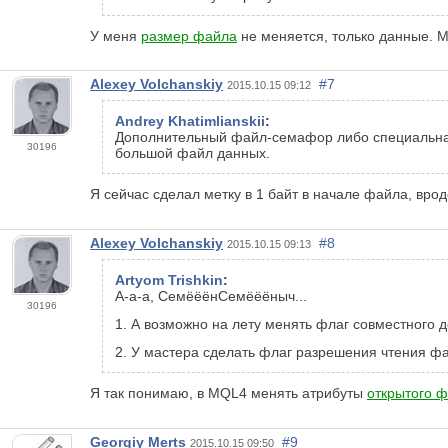
У меня
размер файла
не меняется, только данные. М
Alexey Volchanskiy
#7
2015.10.15 09:12
Andrey Khatimlianskii
:
Дополнительный файл-семафор либо специальная 
30196
большой файл данных.
Я сейчас сделал метку в 1 байт в начале файла, вро
Alexey Volchanskiy
#8
2015.10.15 09:13
Artyom Trishkin
:
А-а-а, СемёёёнСемёёёныч...
30196
1. А возможно на лету менять флаг совместного 
2. У мастера сделать флаг разрешения чтения ф
Я так понимаю, в MQL4 менять атрибуты
открытого 
Georgiy Merts
#9
2015.10.15 09:50