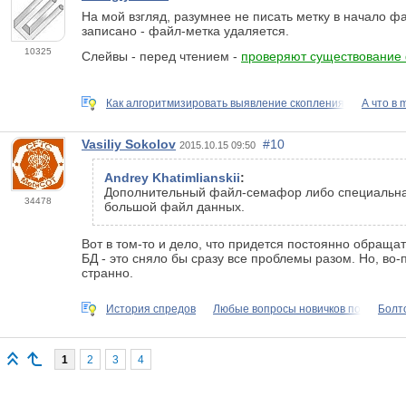
На мой взгляд, разумнее не писать метку в начало фа
записано - файл-метка удаляется.
10325
Слейвы - перед чтением -
проверяют существование
Как алгоритмизировать выявление скопления
А что в 
Vasiliy Sokolov
#10
2015.10.15 09:50
Andrey Khatimlianskii
:
Дополнительный файл-семафор либо специальная 
34478
большой файл данных.
Вот в том-то и дело, что придется постоянно обраща
БД - это сняло бы сразу все проблемы разом. Но, во
странно.
История спредов
Любые вопросы новичков по
Болт
1
2
3
4