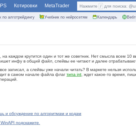
PS
Котировки
MetaTrader
Нажмите
/
для поиска: @use
к по алготрейдингу
Учебник по нейросетям
Календарь
Вебт
, на каждом крутится один и тот же советник. Нет смысла всем 10
 пишет инфу в общий файл, слейвы ее читают и далее отрабатывают
 все записал, а слейвы уже начали читать? В маркете нельзя испол
одит в самом начале файла флаг
типа int
, ждет какое-то время, пи
пераций.
ь и обсуждение по алгоритмам и кодам
 WinAPI подскажите.