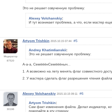
Это не решает озвученную проблему:
Alexey Volchanskiy
:
И тут возникает проблема, а что, если мастер еще
Artyom Trishkin
#5
2015.10.15 07:44
Andrey Khatimlianskii
:
Это не решает озвученную проблему:
Модератор
87520
А-а-а, СемёёёнСемёёёныч...
1. А возможно на лету менять флаг совместного дост
2. У мастера сделать флаг разрешения чтения файла
Alexey Volchanskiy
#6
2015.10.15 09:11
Artyom Trishkin
:
Сам факт изменения файла. Делал индикатор, кот
30196
покопайте в эту сторону