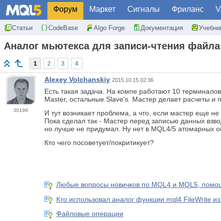
Форум
Маркет
Сигналы
Фриланс
V
Статьи
CodeBase
Algo Forge
Документация
Учебни
Аналог мьютекса для записи-чтения файла
1
2
3
4
Alexey Volchanskiy
2015.10.15 02:36
Есть такая задача. На компе работают 10 терминалов
Master, остальные Slave's. Мастер делает расчеты и
30196
И тут возникает проблема, а что, если мастер еще не
Пока сделал так - Мастер перед записью данных взв
но лучше не придумал. Ну нет в MQL4/5 атомарных о
Кто чего посоветует/покритикует?
Любые вопросы новичков по MQL4 и MQL5, помощ
Кто использовал аналог функции mql4 FileWrite из
Файловые операции