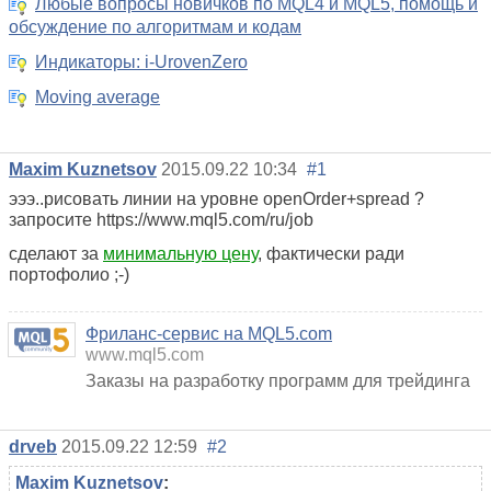
Любые вопросы новичков по MQL4 и MQL5, помощь и
обсуждение по алгоритмам и кодам
Индикаторы: i-UrovenZero
Moving average
Maxim Kuznetsov
2015.09.22 10:34
#1
эээ..рисовать линии на уровне openOrder+spread ?
запросите https://www.mql5.com/ru/job
сделают за
минимальную цену
, фактически ради
портофолио ;-)
Фриланс-сервис на MQL5.com
www.mql5.com
Заказы на разработку программ для трейдинга
drveb
2015.09.22 12:59
#2
Maxim Kuznetsov
: