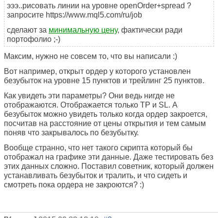
эээ..рисовать линии на уровне openOrder+spread ?
запросите https://www.mql5.com/ru/job
сделают за
минимальную цену
, фактически ради
портофолио ;-)
Максим, нужно не совсем то, что вы написали :)
Вот например, открыт ордер у которого установлен
безубыток на уровне 15 пунктов и трейлинг 25 пунктов.
Как увидеть эти параметры? Они ведь нигде не
отображаются. Отображается только TP и SL. А
безубыток можно увидеть только когда ордер закроется,
посчитав на расстояние от цены открытия и тем самым
поняв что закрывалось по безубытку.
Вообще странно, что нет такого скрипта который бы
отображал на графике эти данные. Даже тестировать без
этих данных сложно. Поставил советник, который должен
устанавливать безубыток и тралить, и что сидеть и
смотреть пока ордера не закроются? :)