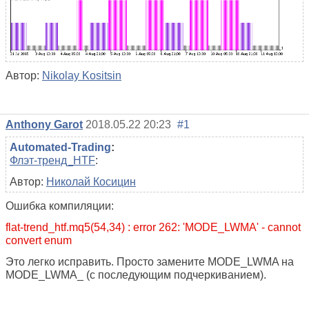
Автор:
Nikolay Kositsin
Anthony Garot
2018.05.22 20:23
#1
Automated-Trading
:
Флэт-тренд_HTF
:
Автор:
Николай Косицин
Ошибка компиляции:
flat-trend_htf.mq5(54,34) : error 262: 'MODE_LWMA' - cannot
convert enum
Это легко исправить. Просто замените MODE_LWMA на
MODE_LWMA_ (с последующим подчеркиванием).