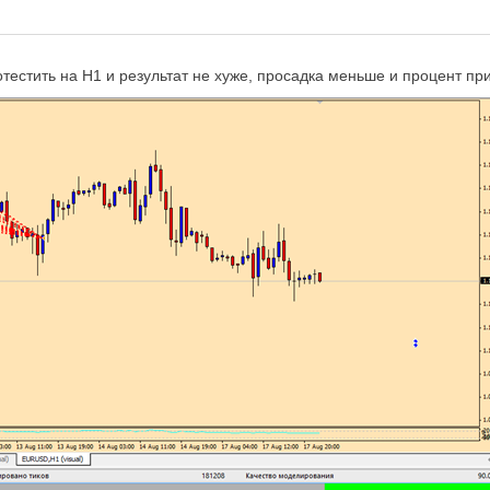
ротестить на Н1 и результат не хуже, просадка меньше и процент п