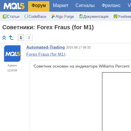
Форум
Маркет
Сигналы
Фриланс
V
Статьи
CodeBase
Algo Forge
Документация
Учебни
Советники: Forex Fraus (for M1)
1
2
Automated-Trading
2015.08.17 09:32
Forex Fraus (for M1)
:
Админ
Советник основан на индикаторе Williams Percent
111636