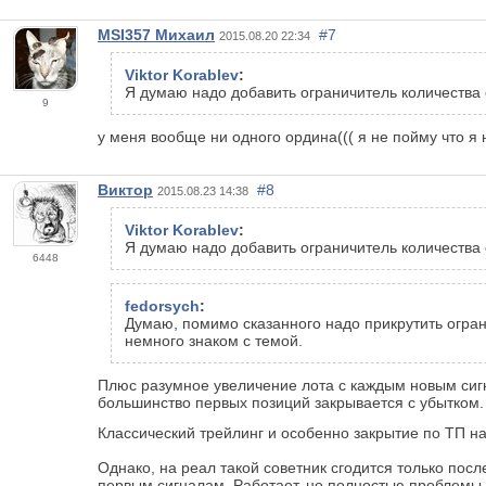
MSI357 Михаил
#7
2015.08.20 22:34
Viktor Korablev
:
Я думаю надо добавить ограничитель количества
9
у меня вообще ни одного ордина((( я не пойму что я 
Виктор
#8
2015.08.23 14:38
Viktor Korablev
:
Я думаю надо добавить ограничитель количества
6448
fedorsych
:
Думаю, помимо сказанного надо прикрутить огран
немного знаком с темой.
Плюс разумное увеличение лота с каждым новым сигн
большинство первых позиций закрывается с убытком.
Классический трейлинг и особенно закрытие по ТП н
Однако, на реал такой советник сгодится только по
первым сигналам. Работает, но полностью проблемы 