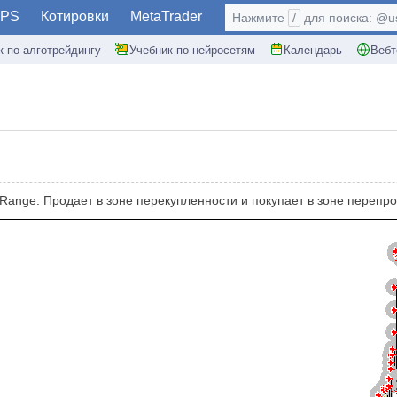
PS
Котировки
MetaTrader
Нажмите
/
для поиска: @use
к по алготрейдингу
Учебник по нейросетям
Календарь
Вебт
 Range. Продает в зоне перекупленности и покупает в зоне перепр