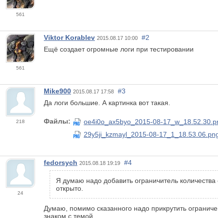
561
Viktor Korablev
#2
2015.08.17 10:00
Ещё создает огромные логи при тестировании
561
Mike900
#3
2015.08.17 17:58
Да логи большие. А картинка вот такая.
Файлы:
oe4i0o_ax5byo_2015-08-17_w_18.52.30.p
218
29y5ji_kzmayl_2015-08-17_1_18.53.06.pn
fedorsych
#4
2015.08.18 19:19
Я думаю надо добавить ограничитель количества
24
Думаю, помимо сказанного надо прикрутить ограничен
знаком с темой.