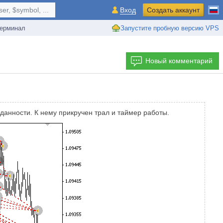
r, $symbol, ...
Вход
Создать аккаунт
ерминал
Запустите пробную версию VPS
Новый комментарий
оданности. К нему прикручен трал и таймер работы.