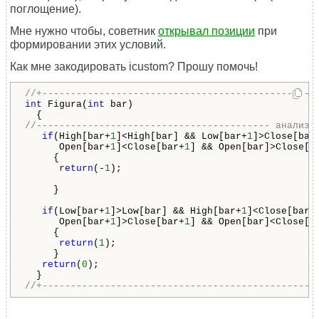
поглощение).
Мне нужно чтобы, советник
открывал позиции
при
формировании этих условий.
Как мне закодировать icustom? Прошу помочь!
//+------------------------------------------------
int
 Figura(
int
 bar)

//----------------------------------------- анализ 
if
(High[bar+
1
]<High[bar] && Low[bar+
1
]>Close[bar]
      Open[bar+
1
]<Close[bar+
1
] && Open[bar]>Close[ba
     {

return
(-
1
);

     }

if
(Low[bar+
1
]>Low[bar] && High[bar+
1
]<Close[bar] 
      Open[bar+
1
]>Close[bar+
1
] && Open[bar]<Close[ba
     {

return
(
1
);

     }

return
(
0
);

//+------------------------------------------------