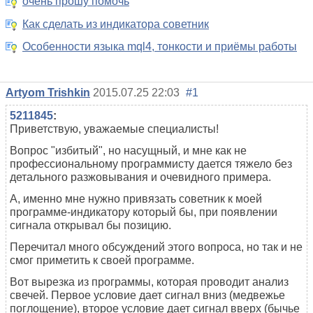
очень прошу помочь
Как сделать из индикатора советник
Особенности языка mql4, тонкости и приёмы работы
Artyom Trishkin
2015.07.25 22:03
#1
5211845
:
Приветствую, уважаемые специалисты!
Вопрос "избитый", но насущный, и мне как не
профессиональному программисту дается тяжело без
детального разжовывания и очевидного примера.
А, именно мне нужно привязать советник к моей
программе-индикатору который бы, при появлении
сигнала открывал бы позицию.
Перечитал много обсуждений этого вопроса, но так и не
смог приметить к своей программе.
Вот вырезка из программы, которая проводит анализ
свечей. Первое условие дает сигнал вниз (медвежье
поглощение), второе условие дает сигнал вверх (бычье