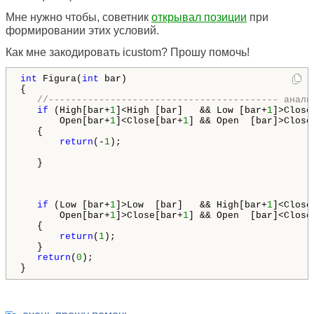
Мне нужно чтобы, советник
открывал позиции
при
формировании этих условий.
Как мне закодировать icustom? Прошу помочь!
int
 Figura(
int
 bar)

{

//----------------------------------------- анали
if
 (High[bar+
1
]<High [bar]   && Low [bar+
1
]>Close
       Open[bar+
1
]<Close[bar+
1
] && Open  [bar]>Close[
   {  

return
(-
1
);

   }

if
 (Low [bar+
1
]>Low  [bar]   && High[bar+
1
]<Close
       Open[bar+
1
]>Close[bar+
1
] && Open  [bar]<Close[
   {  

return
(
1
);

   }

return
(
0
);

}