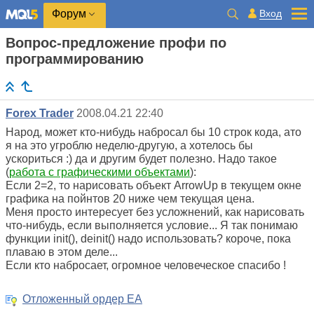
Вход
Форум
Вопрос-предложение профи по
программированию
Forex Trader
2008.04.21 22:40
Народ, может кто-нибудь набросал бы 10 строк кода, ато
я на это угроблю неделю-другую, а хотелось бы
ускориться :) да и другим будет полезно. Надо такое
(
работа с графическими объектами
):
Если 2=2, то нарисовать объект ArrowUp в текущем окне
графика на пойнтов 20 ниже чем текущая цена.
Меня просто интересует без усложнений, как нарисовать
что-нибудь, если выполняется условие... Я так понимаю
функции init(), deinit() надо использовать? короче, пока
плаваю в этом деле...
Если кто набросает, огромное человеческое спасибо !
Отложенный ордер EA