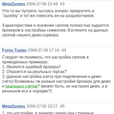
MetaQuotes
2006.07.06 15:49
#3
Что-то вы путаете, пытаясь вопрос превратить в
"ошибку" и тут же повесить ее на разработчиков.
Характеристики и значения свопов полностью задаются
брокером в настройках символов. Взгляните на данные
свопов нашего демо-сервера.
Forex Trader
2006.07.06 17:19
#4
Следует ли понимать, что настройка свопов в
приведенных примерах:
1. Является ошибкой брокера?
2. Отразится на реальных торгах?
3. (данная настройка взята при подключении к демо-
счёту) Возможны ли разные настройки брокера для демо
и
реальных счетов
? (может быть, не настроен демо, а в
реальном всё в порядке?)
MetaQuotes
2006.07.06 20:27
#5
1. это настройки, в данном случае они странные