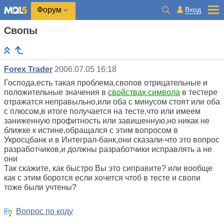
Вход
Форум
Свопы
Forex Trader
2006.07.05 16:18
Господа,есть такая проблема,свопов отрицательные и
положительные значения в
свойствах символа
в тестере
отражатся неправыльно,или оба с минусом стоят или оба
с плюсом,в итоге получается на тесте,что или имеем
заниженную профитность или завишенную,но никак не
ближке к истине,обращался с этим вопросом в
Укросцбанк и в Интеграл-банк,они сказали-что это вопрос
разработчиков,и должны разработчики исправлять а не
они
Так скажите, как быстро Вы это сиправите? или вообще
как с этим боротся если хочется чтоб в тесте и свопи
тоже были учтены?
Вопрос по коду