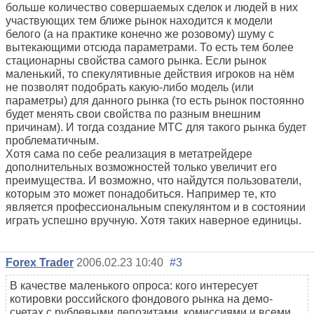
больше количество совершаемых сделок и людей в них
участвующих тем ближе рынок находится к модели
белого (а на практике конечно же розовому) шуму с
вытекающими отсюда параметрами. То есть тем более
стационарны свойства самого рынка. Если рынок
маленький, то спекулятивные действия игроков на нём
не позволят подобрать какую-либо модель (или
параметры) для данного рынка (то есть рынок постоянно
будет менять свои свойства по разным внешним
причинам). И тогда создание МТС для такого рынка будет
проблематичным.
Хотя сама по себе реализация в метатрейдере
дополнительных возможностей только увеличит его
преимущества. И возможно, что найдутся пользователи,
которым это может понадобиться. Например те, кто
является профессиональным спекулянтом и в состоянии
играть успешно вручную. Хотя таких наверное единицы.
Forex Trader
2006.02.23 10:40
#3
В качестве маленького опроса: кого интересует
котировки российского фондового рынка на демо-
счетах с рублевыми депозитами, комиссиями и всеми