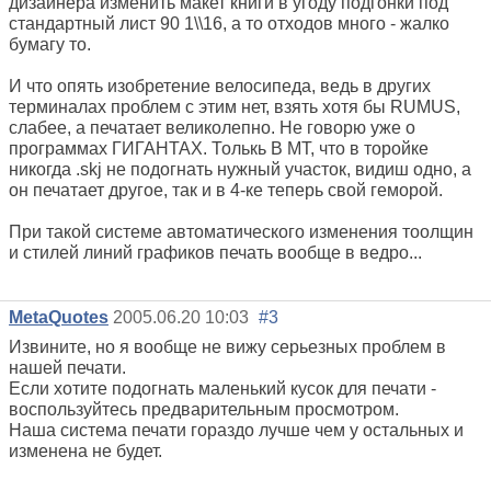
дизайнера изменить макет книги в угоду подгонки под
стандартный лист 90 1\\16, а то отходов много - жалко
бумагу то.
И что опять изобретение велосипеда, ведь в других
терминалах проблем с этим нет, взять хотя бы RUMUS,
слабее, а печатает великолепно. Не говорю уже о
программах ГИГАНТАХ. Толькь В MT, что в торойке
никогда .skj не подогнать нужный участок, видиш одно, а
он печатает другое, так и в 4-ке теперь свой геморой.
При такой системе автоматического изменения тоолщин
и стилей линий графиков печать вообще в ведро...
MetaQuotes
2005.06.20 10:03
#3
Извините, но я вообще не вижу серьезных проблем в
нашей печати.
Если хотите подогнать маленький кусок для печати -
воспользуйтесь предварительным просмотром.
Наша система печати гораздо лучше чем у остальных и
изменена не будет.