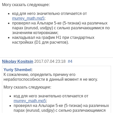
Могу сказать следующее:
код для него значительно отличается от
murrey_math.mq5
;
проверял на Альпари 5-ке (5-тизнак) на различных
парах (eurusd, usdjpy) с сильно различающимися по
значениям котировками;
накладывал на график H1 при стандартных
настройках (D1 для расчетов).
Nikolay Kositsin
2017.07.04 23:18
#4
Yuriy Shembel
:
К сожалению, определить причину его
неработоспособности в данный момент я не могу.
Могу сказать следующее:
код для него значительно отличается от
murrey_math.mq5
;
проверял на Альпари 5-ке (5-тизнак) на различных
парах (eurusd, usdjpy) с сильно различающимися