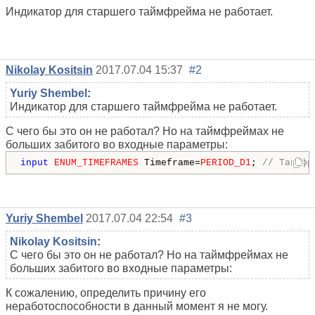
Индикатор для старшего таймфрейма не работает.
Nikolay Kositsin
2017.07.04 15:37
#2
Yuriy Shembel
:
Индикатор для старшего таймфрейма не работает.
С чего бы это он не работал? Но на таймфреймах не
больших забитого во входные параметры:
input
ENUM_TIMEFRAMES
 Timeframe=
PERIOD_D1
; 
// Таймфр
Yuriy Shembel
2017.07.04 22:54
#3
Nikolay Kositsin
:
С чего бы это он не работал? Но на таймфреймах не
больших забитого во входные параметры:
К сожалению, определить причину его
неработоспособности в данный момент я не могу.