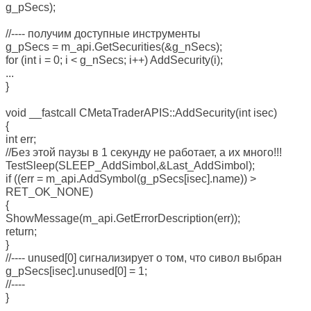
g_pSecs);
//---- получим доступные инструменты
g_pSecs = m_api.GetSecurities(&g_nSecs);
for (int i = 0; i < g_nSecs; i++) AddSecurity(i);
...
}
void __fastcall CMetaTraderAPIS::AddSecurity(int isec)
{
int err;
//Без этой паузы в 1 секунду не работает, а их много!!!
TestSleep(SLEEP_AddSimbol,&Last_AddSimbol);
if ((err = m_api.AddSymbol(g_pSecs[isec].name)) >
RET_OK_NONE)
{
ShowMessage(m_api.GetErrorDescription(err));
return;
}
//---- unused[0] сигнализирует о том, что сивол выбран
g_pSecs[isec].unused[0] = 1;
//----
}