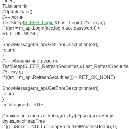
int err;
TListItem *it;
//UpdateData();
//---- логин
TestSleep(
SLEEP_Login
,&Last_Login); //5 секунд
if ((err = m_api.Login(acc.login,acc.password)) >
RET_OK_NONE)
{
ShowMessage(m_api.GetErrorDescription(err));
return;
}
//---- обновим инструменты
TestSleep(SLEEP_RefreshSecurities,&Last_RefreshSecurities
//5 секунд
if ((err = m_api.RefreshSecurities()) > RET_OK_NONE)
{
ShowMessage(m_api.GetErrorDescription(err));
return;
}
m_bLogined=TRUE;
// важно не забыть освободить буферы при помощи
функции ::HeapFree
if (g_pSecs != NULL) ::HeapFree(::GetProcessHeap(), 0,