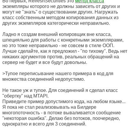
Во первых, RefreshSecurities это
метод класса
экземпляры которого не должны зависеть от других и
могут не "знать" о существовании других. Нагружать
класс собственным методом копирования данных из
других экземпляров категорически неправильно.
Ладно я создам внешний копировщик вне класса,
шпецияльно для работы с конкретными экземплярами,
но это тоже неправильно - не совсем в стиле ООП.
Лучше сделайте, как я предложил - "по тихому". Ведь нет
никаких аргументов против, реальных обращений на
сервер не будет и все будут довольны.
>Тупое переписывание нашего примера в код для
множества соединений недопустимо.
Не такое уж и тупое. Для соединений я сделал класс
"обертку" над MTAPI.
Приведите пример допустимого кода, на любом языке...
Я пока не стал реализовывать на Билдере
многопоточность - в потоке вываливается сообщение
"некоторая ошибка". Делаю без потоков, поочередно,
однократно и всего для 3 соединений.