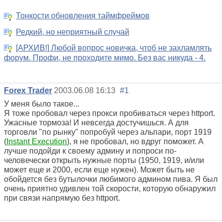
Тонкости обновления таймфреймов
Редкий, но неприятный случай
[АРХИВ!] Любой вопрос новичка, чтоб не захламлять
форум. Профи, не проходите мимо. Без вас никуда - 4.
Forex Trader
2003.06.08 16:13
#1
У меня было такое...
Я тоже пробовал через прокси пробиваться через httport.
Ужасные тормоза! И невсегда достучишься. А для
торговли "по рынку" попробуй через альпари, порт 1919
(
Instant Execution
), я не пробовал, но вдруг поможет. А
лучше подойди к своему админу и попроси по-
человечески открыть нужные порты (1950, 1919, и/или
может еще и 2000, если еще нужен). Может быть не
обойдется без бутылочки любимого админом пива. Я был
очень приятно удивлен той скорости, которую обнаружил
при связи напрямую без httport.