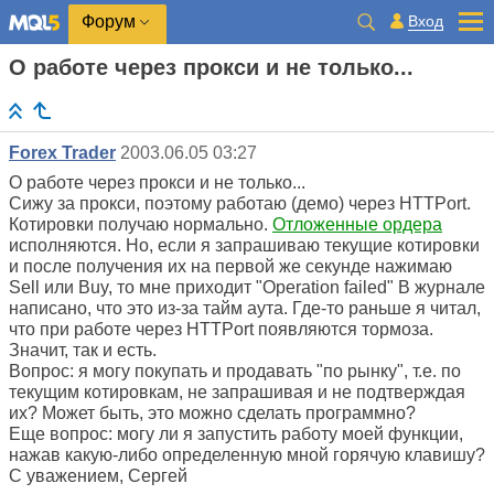
Вход
Форум
О работе через прокси и не только...
Forex Trader
2003.06.05 03:27
О работе через прокси и не только...
Сижу за прокси, поэтому работаю (демо) через HTTPort.
Котировки получаю нормально.
Отложенные ордера
исполняются. Но, если я запрашиваю текущие котировки
и после получения их на первой же секунде нажимаю
Sell или Buy, то мне приходит "Operation failed" В журнале
написано, что это из-за тайм аута. Где-то раньше я читал,
что при работе через HTTPort появляются тормоза.
Значит, так и есть.
Вопрос: я могу покупать и продавать "по рынку", т.е. по
текущим котировкам, не запрашивая и не подтверждая
их? Может быть, это можно сделать программно?
Еще вопрос: могу ли я запустить работу моей функции,
нажав какую-либо определенную мной горячую клавишу?
С уважением, Сергей