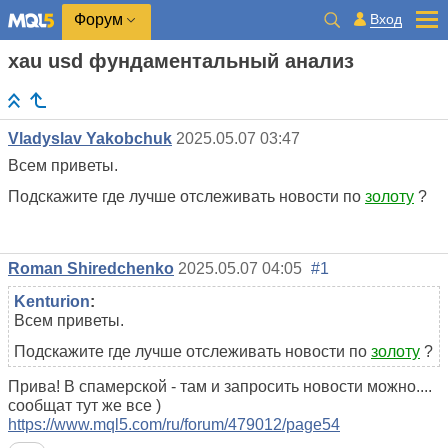
Вход
Форум
xau usd фундаментальный анализ
Vladyslav Yakobchuk
2025.05.07 03:47
Всем приветы.
Подскажите где лучше отслеживать новости по
золоту
?
Roman Shiredchenko
2025.05.07 04:05
#1
Kenturion
:
Всем приветы.
Подскажите где лучше отслеживать новости по
золоту
?
Прива! В спамерской - там и запросить новости можно....
сообщат тут же все )
https://www.mql5.com/ru/forum/479012/page54