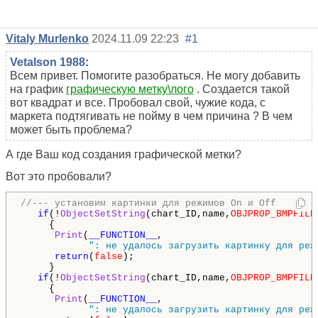
Vitaly Murlenko
2024.11.09 22:23
#1
Vetalson 1988
:
Всем привет. Помогите разобраться. Не могу добавить
на график
графическую метку\лого
. Создается такой
вот квадрат и все. Пробовал свой, чужие кода, с
маркета подтягивать не пойму в чем причина ? В чем
может быть проблема?
А где Ваш код создания графической метки?
Вот это пробовали?
//--- установим картинки для режимов On и Off
if
(!
ObjectSetString
(chart_ID,name,
OBJPROP_BMPFILE
     {

Print
(
__FUNCTION__
,

": не удалось загрузить картинку для реж
return
(
false
);

     }

if
(!
ObjectSetString
(chart_ID,name,
OBJPROP_BMPFILE
     {

Print
(
__FUNCTION__
,

": не удалось загрузить картинку для реж