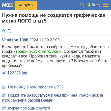
Вход
Форум
Нужна помощь не создается графическая
метка ЛОГО в мт5
Vetalson 1988
2024.11.09 22:09
Всем привет. Помогите разобраться. Не могу добавить на
график
графическую метку\лого
. Создается такой вот
квадрат и все. Пробовал свой, чужие кода, с маркета
подтягивать не пойму в чем причина ? В чем может быть
проблема?
122222.jpg
Не пойму в чем проблема ???
Помогите разобраться в чём причина: графические
изображения разорванные.
нужна помощь с switch