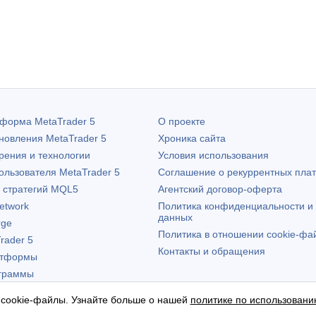
атформа
MetaTrader 5
О проекте
бновления
MetaTrader 5
Хроника сайта
рения и технологии
Условия использования
пользователя
MetaTrader 5
Соглашение о рекуррентных пла
х стратегий MQL5
Агентский договор-оферта
etwork
Политика конфиденциальности и
данных
rge
Политика в отношении cookie-фа
rader 5
Контакты и обращения
атформы
граммы
 cookie-файлы. Узнайте больше о нашей
политике по использовани