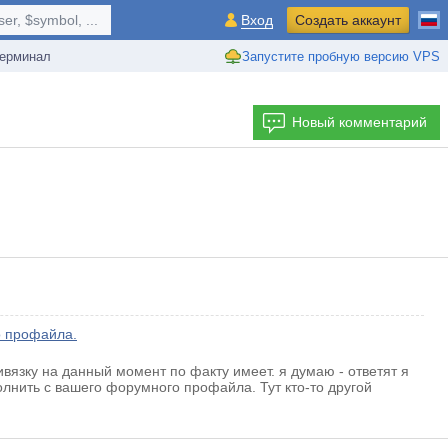
r, $symbol, ...
Вход
Создать аккаунт
ерминал
Запустите пробную версию VPS
Новый комментарий
о профайла.
язку на данный момент по факту имеет. я думаю - ответят я
олнить с вашего форумного профайла. Тут кто-то другой