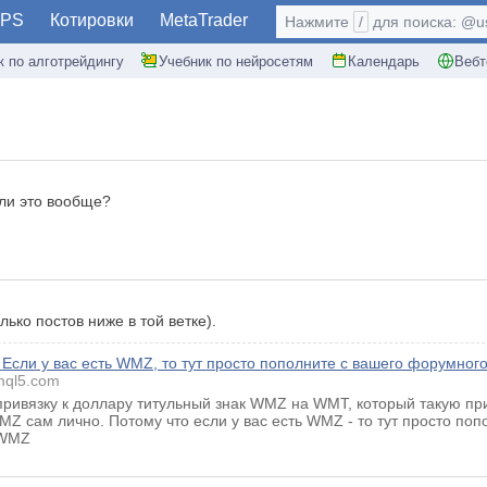
PS
Котировки
MetaTrader
Нажмите
/
для поиска: @use
к по алготрейдингу
Учебник по нейросетям
Календарь
Вебт
 ли это вообще?
лько постов ниже в той ветке).
 Если у вас есть WMZ, то тут просто пополните с вашего форумног
ql5.com
ривязку к доллару титульный знак WMZ на WMT, который такую прив
Z сам лично. Потому что если у вас есть WMZ - то тут просто поп
 WMZ