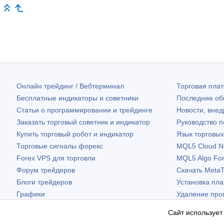
Онлайн трейдинг / Вебтерминал
Торговая пл
Бесплатные индикаторы и советники
Последние о
Статьи о программировании и трейдинге
Новости, внед
Заказать торговый советник и индикатор
Руководство 
Купить торговый робот и индикатор
Язык торговы
Торговые сигналы форекс
MQL5 Cloud N
Forex VPS для торговли
MQL5 Algo Fo
Форум трейдеров
Скачать
MetaT
Блоги трейдеров
Установка пл
Графики
Удаление про
Бесплатные виджеты
Сайт использует