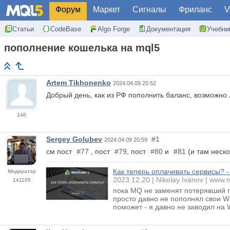
Форум
Маркет
Сигналы
Фриланс
V
Статьи
CodeBase
Algo Forge
Документация
Учебни
пополнение кошелька на mql5
Artem Tikhonenko
2024.04.09 20:52
Добрый день, как из РФ пополнить баланс, возможно
146
Sergey Golubev
#1
2024.04.09 20:59
см пост
#77
, пост
#79
, пост
#80
и
#81
(и там неско
Как теперь оплачивать сервисы? -
Модератор
2023.12.20
Nikolay Ivanov
www.m
141105
пока MQ не заменят потерявший п
просто давно не пополнял свои WM
поможет - я давно не заводил на