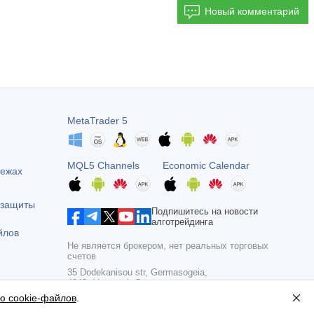
Новый комментарий
MetaTrader 5
MQL5 Channels
Economic Calendar
тежах
 защиты
Подпишитесь на новости
алготрейдинга
йлов
Не является брокером, нет реальных торговых
счетов
35 Dodekanisou str, Germasogeia,
4043, Limassol, Cyprus
ю cookie-файлов
.
Copyright 2000-2026,
MetaQuotes Ltd