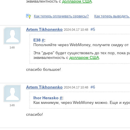
эквивалентность с
долларом США
.
Как теперь оплачивать сервисы?
Как теперь выводить
Artem Tikhonenko
#5
2024.04.17 10:48
E38
#
:
Пополняйте через WebMoney, получите скидку от 
146
Эта "дыра" будет существовать до тех пор, пока
эквивалентность с
долларом США
.
спасибо большое!
Artem Tikhonenko
#6
2024.04.17 10:48
Ihor Herasko
#
:
Как минимум, через WebMoney можно. Еще и курс 
146
спасибо!