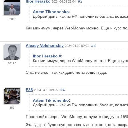
Ihor Herasko
#2
2024.04.09 21:04
Artem Tikhonenko
:
Добрый день, как из РФ пополнить баланс, возмо
32065
Как минимум, через WebMoney можно. Еще и курс пол
Alexey Volchanskiy
#3
2024.04.10 00:01
Ihor Herasko
#
:
Как минимум, через WebMoney можно. Еще и курс 
30196
Спс, не знал, так как дано не заводил туда.
E38
#4
2024.04.10 09:25
Artem Tikhonenko
:
Добрый день, как из РФ пополнить баланс, возмо
385
Пополняйте через WebMoney, получите скидку от 15%
Эта "дыра" будет существовать до тех пор, пока раз