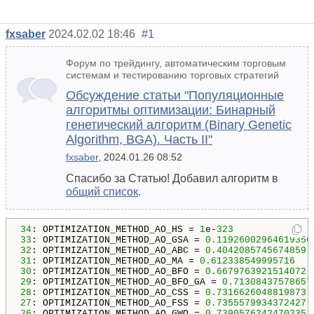
fxsaber
2024.02.02 18:46
#1
Форум по трейдингу, автоматическим торговым
системам и тестированию торговых стратегий
Обсуждение статьи "Популяционные
алгоритмы оптимизации: Бинарный
генетический алгоритм (Binary Genetic
Algorithm, BGA). Часть II"
fxsaber
, 2024.01.26 08:52
Спасибо за Статью! Добавил алгоритм в
общий список
.
34
: OPTIMIZATION_METHOD_AO_HS = 
1
e-
323
33
: OPTIMIZATION_METHOD_AO_GSA = 
0.11926002964619356
32
: OPTIMIZATION_METHOD_AO_ABC = 
0.4042085745674859
31
: OPTIMIZATION_METHOD_AO_MA = 
0.612338549995716
30
: OPTIMIZATION_METHOD_AO_BFO = 
0.6679763921514072
29
: OPTIMIZATION_METHOD_AO_BFO_GA = 
0.71308437578657
28
: OPTIMIZATION_METHOD_AO_CSS = 
0.7316626048819873
27
: OPTIMIZATION_METHOD_AO_FSS = 
0.7355579934372427
26
: OPTIMIZATION_METHOD_AO_GWO = 
0.7390576242470235