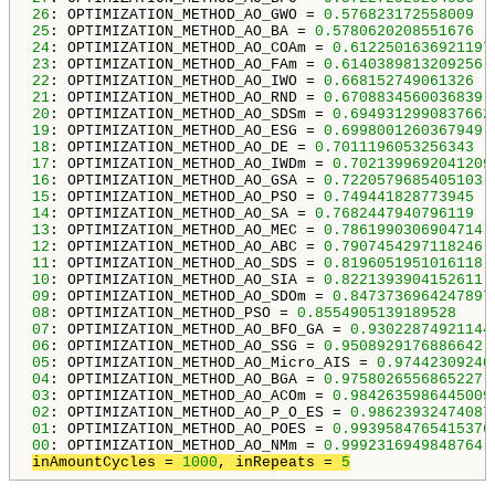
26
: OPTIMIZATION_METHOD_AO_GWO = 
0.576823172558009
25
: OPTIMIZATION_METHOD_AO_BA = 
0.5780620208551676
24
: OPTIMIZATION_METHOD_AO_COAm = 
0.6122501636921197
23
: OPTIMIZATION_METHOD_AO_FAm = 
0.6140389813209256
22
: OPTIMIZATION_METHOD_AO_IWO = 
0.668152749061326
21
: OPTIMIZATION_METHOD_AO_RND = 
0.6708834560036839
20
: OPTIMIZATION_METHOD_AO_SDSm = 
0.6949312990837662
19
: OPTIMIZATION_METHOD_AO_ESG = 
0.6998001260367949
18
: OPTIMIZATION_METHOD_AO_DE = 
0.7011196053256343
17
: OPTIMIZATION_METHOD_AO_IWDm = 
0.7021399692041209
16
: OPTIMIZATION_METHOD_AO_GSA = 
0.7220579685405103
15
: OPTIMIZATION_METHOD_AO_PSO = 
0.749441828773945
14
: OPTIMIZATION_METHOD_AO_SA = 
0.7682447940796119
13
: OPTIMIZATION_METHOD_AO_MEC = 
0.7861990306904714
12
: OPTIMIZATION_METHOD_AO_ABC = 
0.7907454297118246
11
: OPTIMIZATION_METHOD_AO_SDS = 
0.8196051951016118
10
: OPTIMIZATION_METHOD_AO_SIA = 
0.8221393904152611
09
: OPTIMIZATION_METHOD_AO_SDOm = 
0.8473736964247897
08
: OPTIMIZATION_METHOD_PSO = 
0.8554905139189528
07
: OPTIMIZATION_METHOD_AO_BFO_GA = 
0.93022874921144
06
: OPTIMIZATION_METHOD_AO_SSG = 
0.9508929176886642
05
: OPTIMIZATION_METHOD_AO_Micro_AIS = 
0.97442309240
04
: OPTIMIZATION_METHOD_AO_BGA = 
0.9758026556865227
03
: OPTIMIZATION_METHOD_AO_ACOm = 
0.9842635986445009
02
: OPTIMIZATION_METHOD_AO_P_O_ES = 
0.98623932474087
01
: OPTIMIZATION_METHOD_AO_POES = 
0.9939584765415376
00
: OPTIMIZATION_METHOD_AO_NMm = 
0.9992316949848764
inAmountCycles = 
1000
, inRepeats = 
5