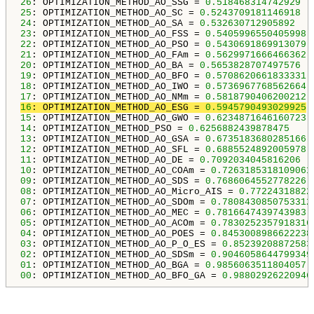
26
: OPTIMIZATION_METHOD_AO_SSG = 
0.518468314742929
25
: OPTIMIZATION_METHOD_AO_SC = 
0.5243709181146918
24
: OPTIMIZATION_METHOD_AO_SA = 
0.532630712905892
23
: OPTIMIZATION_METHOD_AO_FSS = 
0.5405996550405998
22
: OPTIMIZATION_METHOD_AO_PSO = 
0.5430691869913079
21
: OPTIMIZATION_METHOD_AO_FAm = 
0.5629971666466362
20
: OPTIMIZATION_METHOD_AO_BA = 
0.5653828707497576
19
: OPTIMIZATION_METHOD_AO_BFO = 
0.5708620661833331
18
: OPTIMIZATION_METHOD_AO_IWO = 
0.5736967768562664
17
: OPTIMIZATION_METHOD_AO_NMm = 
0.5818790406200212
16
: OPTIMIZATION_METHOD_AO_ESG = 
0.5945790493029925
15
: OPTIMIZATION_METHOD_AO_GWO = 
0.6234871646160723
14
: OPTIMIZATION_METHOD_PSO = 
0.6256882439878475
13
: OPTIMIZATION_METHOD_AO_GSA = 
0.6735183680285166
12
: OPTIMIZATION_METHOD_AO_SFL = 
0.6885524892005978
11
: OPTIMIZATION_METHOD_AO_DE = 
0.7092034045816206
10
: OPTIMIZATION_METHOD_AO_COAm = 
0.7263185318109061
09
: OPTIMIZATION_METHOD_AO_SDS = 
0.7686064552778226
08
: OPTIMIZATION_METHOD_AO_Micro_AIS = 
0.77224318822
07
: OPTIMIZATION_METHOD_AO_SDOm = 
0.7808430850753312
06
: OPTIMIZATION_METHOD_AO_MEC = 
0.7816647439743983
05
: OPTIMIZATION_METHOD_AO_ACOm = 
0.7830252357918316
04
: OPTIMIZATION_METHOD_AO_POES = 
0.8453008986622238
03
: OPTIMIZATION_METHOD_AO_P_O_ES = 
0.85239208872583
02
: OPTIMIZATION_METHOD_AO_SDSm = 
0.9046058644799349
01
: OPTIMIZATION_METHOD_AO_BGA = 
0.9856063511804057
00
: OPTIMIZATION_METHOD_AO_BFO_GA = 
0.98802926220946