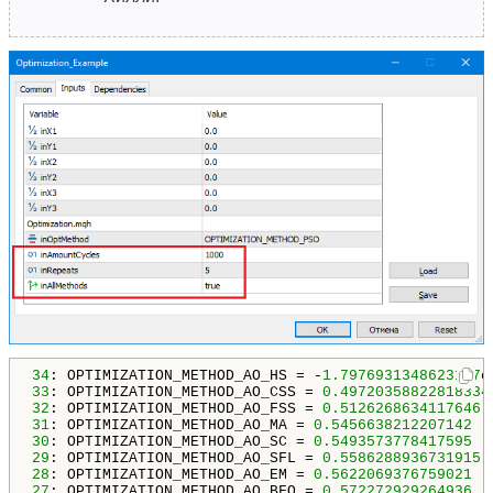
34
: OPTIMIZATION_METHOD_AO_HS = -
1.7976931348623157
e
33
: OPTIMIZATION_METHOD_AO_CSS = 
0.49720358822818334
32
: OPTIMIZATION_METHOD_AO_FSS = 
0.5126268634117646
31
: OPTIMIZATION_METHOD_AO_MA = 
0.5456638212207142
30
: OPTIMIZATION_METHOD_AO_SC = 
0.5493573778417595
29
: OPTIMIZATION_METHOD_AO_SFL = 
0.5586288936731915
28
: OPTIMIZATION_METHOD_AO_EM = 
0.5622069376759021
27
: OPTIMIZATION_METHOD_AO_BFO = 
0.572272929264936