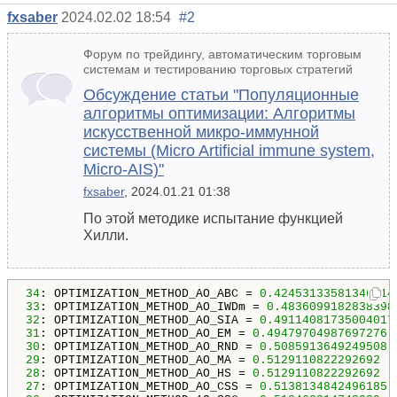
fxsaber
2024.02.02 18:54
#2
Форум по трейдингу, автоматическим торговым
системам и тестированию торговых стратегий
Обсуждение статьи "Популяционные
алгоритмы оптимизации: Алгоритмы
искусственной микро-иммунной
системы (Micro Artificial immune system,
Micro-AIS)"
fxsaber
, 2024.01.21 01:38
По этой методике испытание функцией
Хилли.
34
: OPTIMIZATION_METHOD_AO_ABC = 
0.42453133581346014
33
: OPTIMIZATION_METHOD_AO_IWDm = 
0.4836099182838398
32
: OPTIMIZATION_METHOD_AO_SIA = 
0.49114081735004017
31
: OPTIMIZATION_METHOD_AO_EM = 
0.49479704987697276
30
: OPTIMIZATION_METHOD_AO_RND = 
0.5085913649249508
29
: OPTIMIZATION_METHOD_AO_MA = 
0.5129110822292692
28
: OPTIMIZATION_METHOD_AO_HS = 
0.5129110822292692
27
: OPTIMIZATION_METHOD_AO_CSS = 
0.5138134842496185