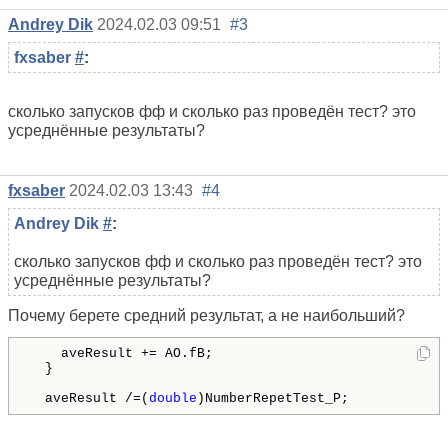
Andrey Dik
2024.02.03 09:51
#3
fxsaber
#
:
сколько запусков фф и сколько раз проведён тест? это
усреднённые результаты?
fxsaber
2024.02.03 13:43
#4
Andrey Dik
#
:
сколько запусков фф и сколько раз проведён тест? это
усреднённые результаты?
Почему берете средний результат, а не наибольший?
    aveResult += AO.fB;

  }

  aveResult /=(
double
)NumberRepetTest_P;