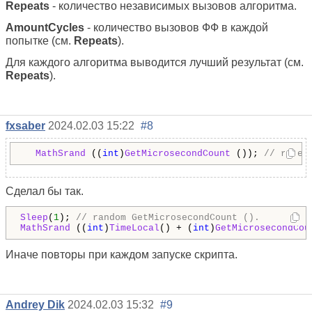
Repeats
- количество независимых вызовов алгоритма.
AmountCycles
- количество вызовов ФФ в каждой
попытке (см.
Repeats
).
Для каждого алгоритма выводится лучший результат (см.
Repeats
).
fxsaber
2024.02.03 15:22
#8
MathSrand
 ((
int
)
GetMicrosecondCount
 ()); 
// reset
Сделал бы так.
Sleep
(
1
); 
// random GetMicrosecondCount ().
MathSrand
 ((
int
)
TimeLocal
() + (
int
)
GetMicrosecondCou
Иначе повторы при каждом запуске скрипта.
Andrey Dik
2024.02.03 15:32
#9