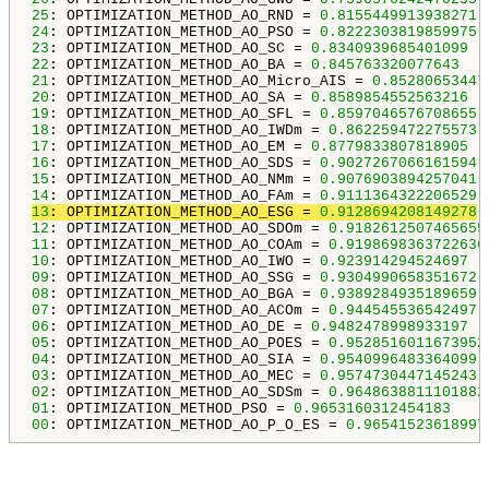
25
: OPTIMIZATION_METHOD_AO_RND = 
0.8155449913938271
24
: OPTIMIZATION_METHOD_AO_PSO = 
0.8222303819859975
23
: OPTIMIZATION_METHOD_AO_SC = 
0.8340939685401099
22
: OPTIMIZATION_METHOD_AO_BA = 
0.845763320077643
21
: OPTIMIZATION_METHOD_AO_Micro_AIS = 
0.85280653447
20
: OPTIMIZATION_METHOD_AO_SA = 
0.8589854552563216
19
: OPTIMIZATION_METHOD_AO_SFL = 
0.8597046576708655
18
: OPTIMIZATION_METHOD_AO_IWDm = 
0.862259472275573
17
: OPTIMIZATION_METHOD_AO_EM = 
0.8779833807818905
16
: OPTIMIZATION_METHOD_AO_SDS = 
0.9027267066161594
15
: OPTIMIZATION_METHOD_AO_NMm = 
0.9076903894257041
14
: OPTIMIZATION_METHOD_AO_FAm = 
0.9111364322206529
13
: OPTIMIZATION_METHOD_AO_ESG = 
0.9128694208149278
12
: OPTIMIZATION_METHOD_AO_SDOm = 
0.9182612507465655
11
: OPTIMIZATION_METHOD_AO_COAm = 
0.9198698363722636
10
: OPTIMIZATION_METHOD_AO_IWO = 
0.923914294524697
09
: OPTIMIZATION_METHOD_AO_SSG = 
0.9304990658351672
08
: OPTIMIZATION_METHOD_AO_BGA = 
0.9389284935189659
07
: OPTIMIZATION_METHOD_AO_ACOm = 
0.944545536542497
06
: OPTIMIZATION_METHOD_AO_DE = 
0.9482478998933197
05
: OPTIMIZATION_METHOD_AO_POES = 
0.9528516011673952
04
: OPTIMIZATION_METHOD_AO_SIA = 
0.9540996483364099
03
: OPTIMIZATION_METHOD_AO_MEC = 
0.9574730447145243
02
: OPTIMIZATION_METHOD_AO_SDSm = 
0.9648638811101882
01
: OPTIMIZATION_METHOD_PSO = 
0.9653160312454183
00
: OPTIMIZATION_METHOD_AO_P_O_ES = 
0.96541523618997