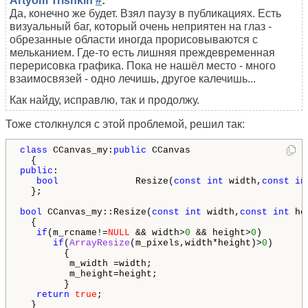
Artyom Trishkin
#
:
Да, конечно же будет. Взял паузу в публикациях. Есть
визуальный баг, который очень неприятен на глаз -
обрезанные области иногда прорисовываются с
мельканием. Где-то есть лишняя преждевременная
перерисовка графика. Пока не нашёл место - много
взаимосвязей - одно лечишь, другое калечишь...
Как найду, исправлю, так и продолжу.
Тоже столкнулся с этой проблемой, решил так:
class
 CCanvas_my:
public
 CCanvas

public
:

bool
              Resize(
const
int
 width,
const
in
  };

bool
 CCanvas_my::Resize(
const
int
 width,
const
int
 he
  {

if
(m_rcname!=
NULL
 && width>
0
 && height>
0
)

if
(
ArrayResize
(m_pixels,width*height)>
0
)

        {

         m_width =width;

         m_height=height;

        }

return
true
;

  }