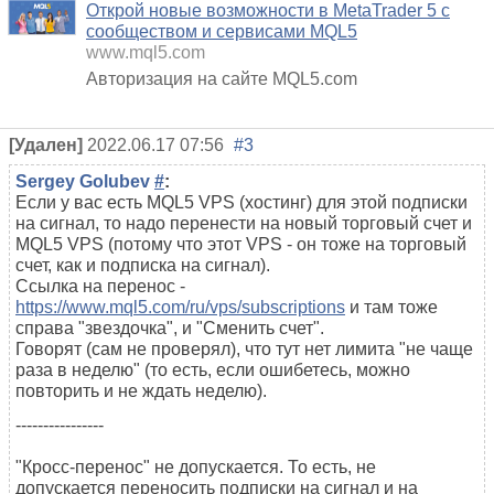
Открой новые возможности в MetaTrader 5 с
сообществом и сервисами MQL5
www.mql5.com
Авторизация на сайте MQL5.com
[Удален]
2022.06.17 07:56
#3
Sergey Golubev
#
:
Если у вас есть MQL5 VPS (хостинг) для этой подписки
на сигнал, то надо перенести на новый торговый счет и
MQL5 VPS (потому что этот VPS - он тоже на торговый
счет, как и подписка на сигнал).
Ссылка на перенос -
https://www.mql5.com/ru/vps/subscriptions
и там тоже
справа "звездочка", и "Сменить счет".
Говорят (сам не проверял), что тут нет лимита "не чаще
раза в неделю" (то есть, если ошибетесь, можно
повторить и не ждать неделю).
----------------
"Кросс-перенос" не допускается. То есть, не
допускается переносить подписки на сигнал и на