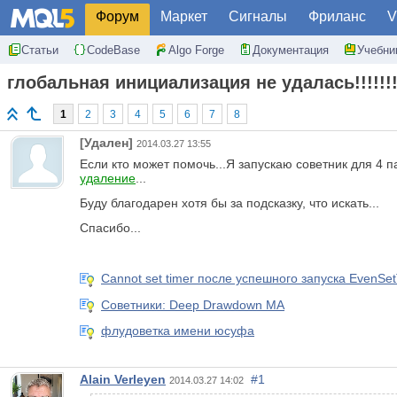
Форум
Маркет
Сигналы
Фриланс
V
Статьи
CodeBase
Algo Forge
Документация
Учебни
глобальная инициализация не удалась!!!!!!
1
2
3
4
5
6
7
8
[Удален]
2014.03.27 13:55
Если кто может помочь...Я запускаю советник для 4 п
удаление
...
Буду благодарен хотя бы за подсказку, что искать...
Спасибо...
Cannot set timer после успешного запуска EvenSet
Советники: Deep Drawdown MA
флудоветка имени юсуфа
Alain Verleyen
#1
2014.03.27 14:02