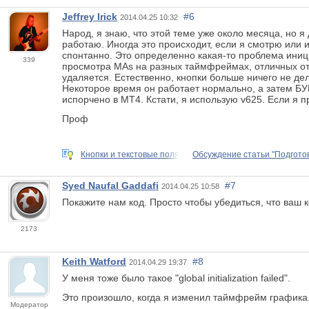
Jeffrey Irick
#6
2014.04.25 10:32
Народ, я знаю, что этой теме уже около месяца, но 
работаю. Иногда это происходит, если я смотрю или
спонтанно. Это определенно какая-то проблема иници
339
просмотра MAs на разных таймфреймах, отличных от т
удаляется. Естественно, кнопки больше ничего не де
Некоторое время он работает нормально, а затем БУМ
испорчено в MT4. Кстати, я использую v625. Если я п
Проф
Кнопки и текстовые поля
Обсуждение статьи "Подготов
Syed Naufal Gaddafi
#7
2014.04.25 10:58
Покажите нам код. Просто чтобы убедиться, что ваш 
2173
Keith Watford
#8
2014.04.29 19:37
У меня тоже было такое "global initialization failed".
Это произошло, когда я изменил таймфрейм графика
Модератор