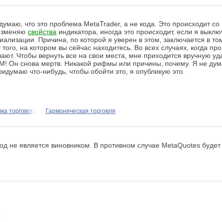
я думаю, что это проблема MetaTrader, а не кода. Это происходит 
 изменяю
свойства
индикатора, иногда это происходит, если я выклю
ализации. Причина, по которой я уверен в этом, заключается в том
ого, на котором вы сейчас находитесь. Во всех случаях, когда про
лают. Чтобы вернуть все на свои места, мне приходится вручную уд
! Он снова мертв. Никакой рифмы или причины, почему. Я не дума
ридумаю что-нибудь, чтобы обойти это, я опубликую это.
ка торгового
Гармоническая торговля
код не является виновником. В противном случае MetaQuotes будет
.