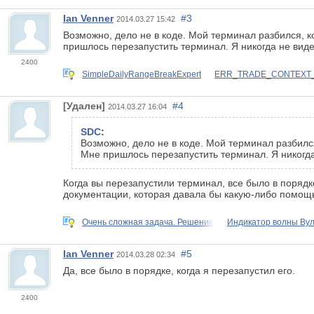
Ian Venner
#3
2014.03.27 15:42
Возможно, дело не в коде. Мой терминал разбился, к
пришлось перезапустить терминал. Я никогда не виде
2400
SimpleDailyRangeBreakExpert
ERR_TRADE_CONTEXT_BU
[Удален]
#4
2014.03.27 16:04
SDC
:
Возможно, дело не в коде. Мой терминал разбился
Мне пришлось перезапустить терминал. Я никогда
Когда вы перезапустили терминал, все было в порядке
документации, которая давала бы какую-либо помощь 
Очень сложная задача. Решение
Индикатор волны Ву
Ian Venner
#5
2014.03.28 02:34
Да, все было в порядке, когда я перезапустил его.
2400