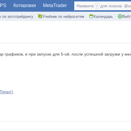
PS
Котировки
MetaTrader
Нажмите
/
для поиска: @use
к по алготрейдингу
Учебник по нейросетям
Календарь
Вебт
!
ар графиков, и при запуске для 5-ой, после успешной загрузки у м
Timer()