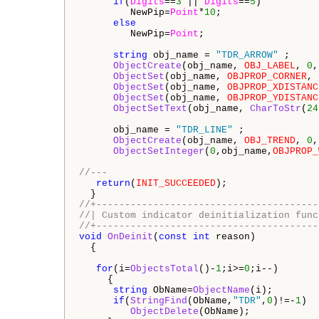
if
(
Digits
==
3
 || 
Digits
==
5
)

         NewPip=
Point
*
10
;

else
         NewPip=
Point
;

string
 obj_name = 
"TDR_ARROW"
 ;

ObjectCreate
(obj_name, 
OBJ_LABEL
, 
0
,
ObjectSet
(obj_name, 
OBJPROP_CORNER
, 
ObjectSet
(obj_name, 
OBJPROP_XDISTANC
ObjectSet
(obj_name, 
OBJPROP_YDISTANC
ObjectSetText
(obj_name, 
CharToStr
(
24
      obj_name = 
"TDR_LINE"
 ;

ObjectCreate
(obj_name, 
OBJ_TREND
, 
0
,
ObjectSetInteger
(
0
,obj_name,
OBJPROP_
//---
return
(
INIT_SUCCEEDED
);

//+---------------------------------------
//| Custom indicator deinitialization func
//+---------------------------------------
void
OnDeinit
(
const
int
 reason)

  {

for
(i=
ObjectsTotal
()-
1
;i>=
0
;i--)

     {

string
 ObName=
ObjectName
(i);

if
(
StringFind
(ObName,
"TDR"
,
0
)!=-
1
)

ObjectDelete
(ObName);
