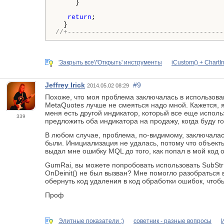
     }

return
;

//+---------------------------------------
'Закрыть все'/'Открыть' инструменты
iCustom() + ChartI
Jeffrey Irick
#9
2014.05.02 08:29
Похоже, что моя проблема заключалась в использовании
MetaQuotes лучше не смеяться надо мной. Кажется, 
меня есть другой индикатор, который все еще исполь
339
предложить оба индикатора на продажу, когда буду го
В любом случае, проблема, по-видимому, заключалась
были. Инициализация не удалась, потому что объект
выдал мне ошибку MQL до того, как попал в мой код 
GumRai, вы можете попробовать использовать SubStr 
OnDeinit() не был вызван? Мне помогло разобраться в 
обернуть код удаления в код обработки ошибок, чтобы
Проф
Элитные показатели :)
советник - разные вопросы