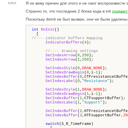
Я не вижу причин для этого и не смог воспроизвести э
41810
Странно то, что последние 2 блока кода в init
создают
Поскольку deinit не был вызван, они не были удалены
int
OnInit
()

//--- indicator buffers mapping
IndicatorBuffers
(
4
);

//---- drawing settings
SetIndexArrow
(
0
,
250
);

SetIndexArrow
(
1
,
250
);

SetIndexStyle
(
0
,
DRAW_NONE
);

SetIndexDrawBegin
(
0
,i-
1
);

SetIndexBuffer
(
0
,CTFresistancetBuffer
SetIndexLabel
(
0
,
"Resistance"
);

SetIndexStyle
(
1
,
DRAW_NONE
);

SetIndexDrawBegin
(
1
,i-
1
);

SetIndexBuffer
(
1
,CTFsupportBuffer);

SetIndexLabel
(
1
,
"Support"
);

SetIndexBuffer
(
2
,HTFresistancetBuffe
SetIndexBuffer
(
3
,HTFsupportBuffer,
IN
switch
(S_R_TimeFrame)
