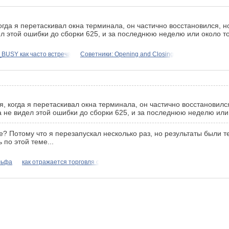
огда я перетаскивал окна терминала, он частично восстановился, н
л этой ошибки до сборки 625, и за последнюю неделю или около т
SY как часто встречается
Советники: Opening and Сlosing
, когда я перетаскивал окна терминала, он частично восстановился
 не видел этой ошибки до сборки 625, и за последнюю неделю или
? Потому что я перезапускал несколько раз, но результаты были те 
по этой теме...
льфа
как отражается торговля с