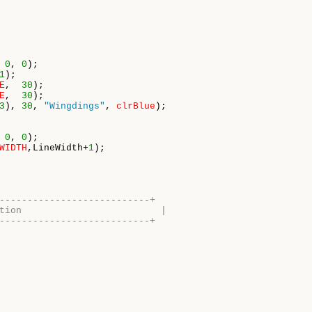
 
0
, 
0
);

1
);

E
,  
30
);

E
,  
30
);

3
), 
30
, 
"Wingdings"
, 
clrBlue
);

 
0
, 
0
);

WIDTH
,LineWidth+
1
);

---------------------------+
tion                         |
---------------------------+