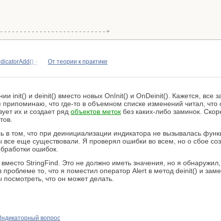
---------------------------+
ndicatorAdd() +
От теории к практике
 init() и deinit() вместо новых OnInit() и OnDeinit(). Кажется, все
я припоминаю, что где-то в объемном списке изменений читал, что
зует их и создает ряд
объектов меток
без каких-либо заминок. Скор
тов.
 в том, что при деинициализации индикатора не вызывалась функци
ы все еще существовали. Я проверял ошибки во всем, но о сбое со
обработки ошибок.
вместо StringFind. Это не должно иметь значения, но я обнаружил
проблеме то, что я поместил оператор Alert в метод deinit() и зам
 посмотреть, что он может делать.
Индикаторный вопрос