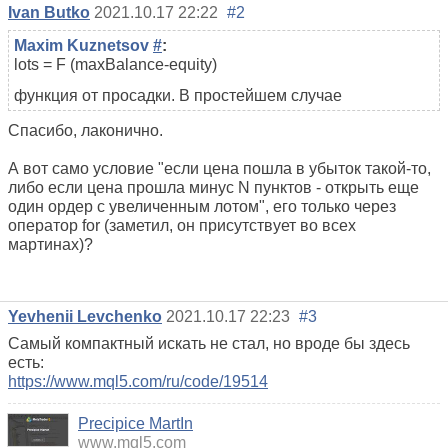
Ivan Butko
2021.10.17 22:22
#2
Maxim Kuznetsov
#
:
lots = F (maxBalance-equity)
функция от просадки. В простейшем случае
Спасибо, лаконично.
А вот само условие "если цена пошла в убыток такой-то,
либо если цена прошла минус N пунктов - открыть еще
один ордер с увеличенным лотом", его только через
оператор for (заметил, он присутствует во всех
мартинах)?
Yevhenii Levchenko
2021.10.17 22:23
#3
Самый компактный искать не стал, но вроде бы здесь
есть:
https://www.mql5.com/ru/code/19514
Precipice MartIn
www.mql5.com