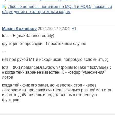
Любые вопросы новичков по MQL4 и MQL5, помощь и
обсуждение по алгоритмам и кодам
Maxim Kuznetsov
2021.10.17 22:04
#1
lots = F (maxBalance-equity)
функция от просадки. В простейшем случае
---
нет под рукой MT и исходников..попробую вспомнить :-)
lots = (K-1)*balanceDrawdown / (pointsToTake * tickValue) ;
// когда тейк заранее известен. K - коэфф "умножения"
лотов
когда тейк фик его знает, но известен стоп - через
логарифм
от просадки
считаешь сколько раз пойман стоп
и соотв. добавляешь и подставлешь в степенную
функцию