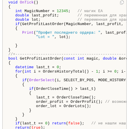
void
OnTick
()

{

int
 MagicNumber = 
12345
;   
// магик ЕА
double
 last_profit;        
// переменная для хран
double
 lot;                
// переменная для хран
if
(GetProfitLastOrder(MagicNumber, last_profit, lo
   {

Print
(
"Профит последнего ордера: "
, last_profi
"Lot = "
, lot);

   }

//+-------------------------------------------------
bool
 GetProfitLastOrder(
const
int
 magic, 
double
 &ord
{

datetime
 last_t = 
0
;

for
(
int
 i = OrdersHistoryTotal() - 
1
; i >= 
0
; i--)
   {

if
(
OrderSelect
(i, SELECT_BY_POS, MODE_HISTORY)
      {

if
(OrderCloseTime() > last_t)

         {

            last_t = OrderCloseTime();

            order_profit = OrderProfit(); 
// возможн
            order_lot = OrderLots();

         }

      }

   }

if
(last_t == 
0
) 
return
(
false
);   
// не нашли наш 
return
(
true
);
