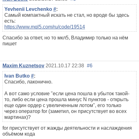
Yevhenii Levchenko
#
:
Самый компактный искать не стал, но вроде бы здесь
есть:
https://www.mql5.com/ru/code/19514
Спасибо за ответ, но то мкл5, Владимир только на нём
пишет
Maxim Kuznetsov
2021.10.17 22:38
#6
Ivan Butko
#
:
Спасибо, лаконично.
А вот само условие "если цена пошла в убыток такой-
то, либо если цена прошла минус N пунктов - открыть
еще один ордер с увеличенным лотом", его только
через оператор for (заметил, он присутствует во всех
мартинах)?
for присутствует от жажды деятельности и наслаждения
объёмом кода