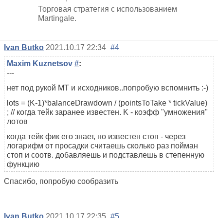
Торговая стратегия с использованием
Martingale.
Ivan Butko
2021.10.17 22:34
#4
Maxim Kuznetsov
#
:
---
нет под рукой MT и исходников..попробую вспомнить :-)
lots = (K-1)*balanceDrawdown / (pointsToTake * tickValue)
; // когда тейк заранее известен. K - коэфф "умножения"
лотов
когда тейк фик его знает, но известен стоп - через
логарифм
от просадки
считаешь сколько раз пойман
стоп и соотв. добавляешь и подставлешь в степенную
функцию
Спасибо, попробую сообразить
Ivan Butko
2021.10.17 22:35
#5