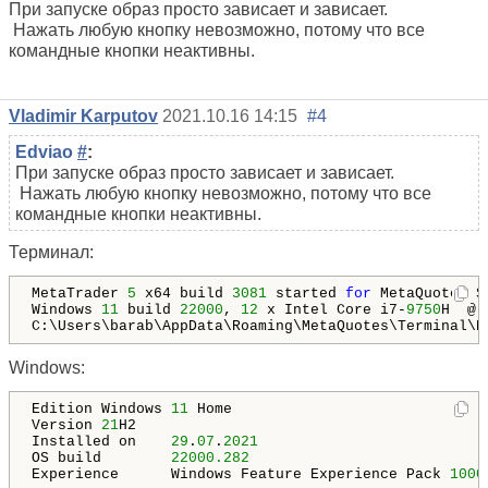
При запуске образ просто зависает и зависает.
Нажать любую кнопку невозможно, потому что все
командные кнопки неактивны.
Vladimir Karputov
2021.10.16 14:15
#4
Edviao
#
:
При запуске образ просто зависает и зависает.
Нажать любую кнопку невозможно, потому что все
командные кнопки неактивны.
Терминал:
MetaTrader 
5
 x64 build 
3081
 started 
for
 MetaQuotes S
Windows 
11
 build 
22000
, 
12
 x Intel Core i7-
9750
H  @ 
Windows:
Edition Windows 
11
 Home

Version 
21
H2

Installed on    ‎
29
.‎
07
.‎
2021
OS build        
22000.282
Experience      Windows Feature Experience Pack 
1000