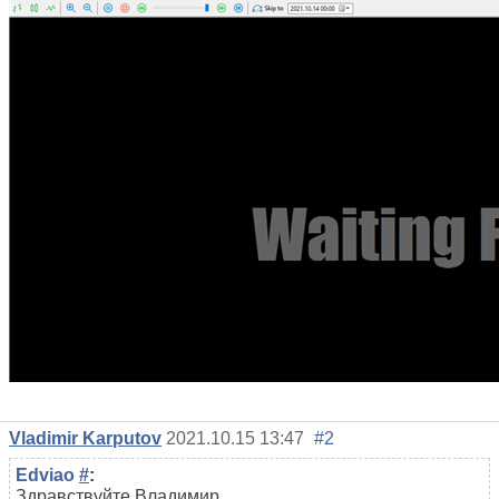
Vladimir Karputov
2021.10.15 13:47
#2
Edviao
#
:
Здравствуйте Владимир,