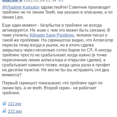
Максим Ф
2022.02.09 21:54
#5
@Vladimir Karputov
здравствуйте! Советник производит
трейлинг не по линии Teeth, как указано в описании, а по
линии Lips.
Еще один момент - безубыток и трейлинг не всегда
активируется. Не знаю с чем это может быть связано. В
теме
утилиты
Alligator Save Positions
, человек писал о
такой же проблеме. На скриншотах видно, что Аллигатор
пересек точку входа в рынок, но в итоге сделка
закрылась через несколько сотен баров по СЛ. А иногда
трейлинг просто не срабатывает, когда нужно (в точке
пересечения линии аллигатора и открытия сделки), а
срабатывает намного позже, когда цена ушла в профит
на десятки пунктов. Не могли бы вы исправить эти два
момента?
Первый скриншот показывает, что трейлинг идет по
линии lips, а не teeth. Второй скрин - не работает
трейлинг.
111.jpg
222.jpg