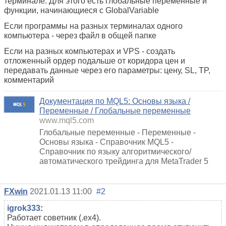
терминале. Для этого есть
глобальные переменные
и
функции, начинающиеся с GlobalVariable
Если программы на разных терминалах одного
компьютера - через файл в общей папке
Если на разных компьютерах и VPS - создать
отложенный ордер
подальше от коридора цен и
передавать данные через его параметры: цену, SL, TP,
комментарий
Документация по MQL5: Основы языка /
Переменные / Глобальные переменные
www.mql5.com
Глобальные переменные - Переменные -
Основы языка - Справочник MQL5 -
Справочник по языку алгоритмического/
автоматического трейдинга для MetaTrader 5
FXwin
2021.01.13 11:00
#2
igrok333
:
Работает советник (.ex4).