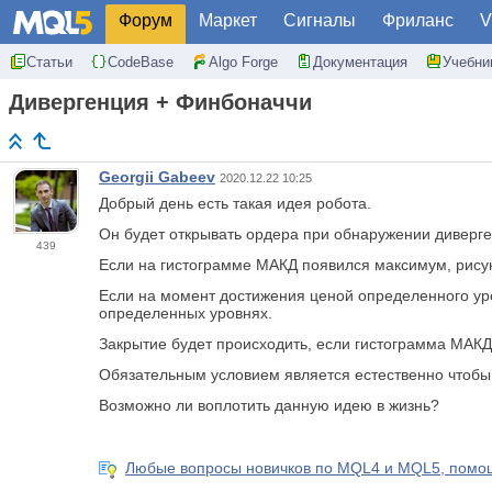
Форум
Маркет
Сигналы
Фриланс
V
Статьи
CodeBase
Algo Forge
Документация
Учебни
Дивергенция + Финбоначчи
Georgii Gabeev
2020.12.22 10:25
Добрый день есть такая идея робота.
Он будет открывать ордера при обнаружении диверг
439
Если на гистограмме МАКД появился максимум, рис
Если на момент достижения ценой определенного ур
определенных уровнях.
Закрытие будет происходить, если гистограмма МАКД
Обязательным условием является естественно чтобы 
Возможно ли воплотить данную идею в жизнь?
Любые вопросы новичков по MQL4 и MQL5, помощ