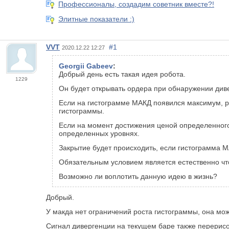
Профессионалы, создадим советник вместе?!
Элитные показатели :)
VVT
#1
2020.12.22 12:27
Georgii Gabeev
:
Добрый день есть такая идея робота.
1229
Он будет открывать ордера при обнаружении див
Если на гистограмме МАКД появился максимум, 
гистограммы.
Если на момент достижения ценой определенного
определенных уровнях.
Закрытие будет происходить, если гистограмма 
Обязательным условием является естественно что
Возможно ли воплотить данную идею в жизнь?
Добрый.
У макда нет ограничений роста гистограммы, она может 
Сигнал дивергенции на текущем баре также перерис