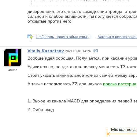
дивероенция, это сигнал о замедлении тренда, а трен
сильной и слабой активности, ты получается собралс
открытые против него
Не Грааль, просто обычненький
Алгоритм поиска зак
Vitaliy Kuznetsov
#3
2021.01.01 14:26
Вообще идея хорошая. Получается, при касании уров
Удивительно, но где-то в записях у меня есть ТЗ тако
46055
Стоит указать минимальное кол-во свечей между вер
А также использовать ZZ для начала
поиска паттерна
1. Выход из канала MACD для определения первой ве
2. Фибо-вход