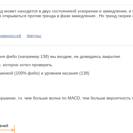
д может находится в двух состояниях6 ускорении и замедлении, и п
я открываться против тренда в фазе замедления.. Но тренд скорее 
ономерностей
Импульс
ня фибо (например 138) мы входим, не дожидаясь закрытия.
е, которое хотел проверить.
шинкой (100% фибо) и уровнем касания (138)
ршинки, т.к. чем больше волна по MACD, тем больше вероятность 