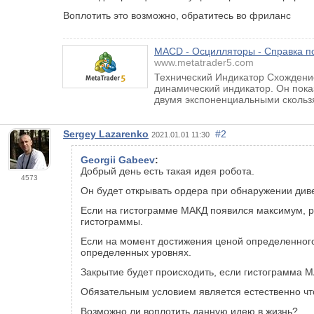
Воплотить это возможно, обратитесь во фриланс
MACD - Осцилляторы - Справка по
www.metatrader5.com
Технический Индикатор Схождени
динамический индикатор. Он пок
двумя экспоненциальными скольз
Sergey Lazarenko
#2
2021.01.01 11:30
Georgii Gabeev
:
Добрый день есть такая идея робота.
4573
Он будет открывать ордера при обнаружении див
Если на гистограмме МАКД появился максимум, 
гистограммы.
Если на момент достижения ценой определенного
определенных уровнях.
Закрытие будет происходить, если гистограмма 
Обязательным условием является естественно что
Возможно ли воплотить данную идею в жизнь?