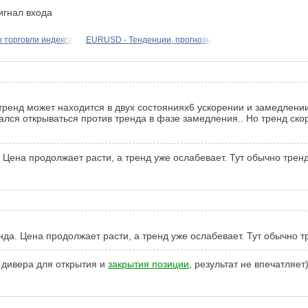
игнал входа
 торговли индекса
EURUSD - Тенденции, прогнозы
тренд может находится в двух состояниях6 ускорении и замедлении,
ался открываться против тренда в фазе замедления.. Но тренд ско
. Цена продолжает расти, а тренд уже ослабевает. Тут обычно тре
енда. Цена продолжает расти, а тренд уже ослабевает. Тут обычно 
 дивера для открытия и
закрытия позиции
, результат не впечатляет