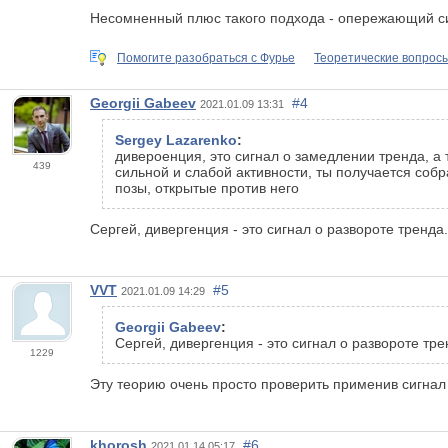
Несомненный плюс такого подхода - опережающий с
Помогите разобраться с Фурье
Теоретические вопросы
Georgii Gabeev
#4
2021.01.09 13:31
Sergey Lazarenko
:
дивероенция, это сигнал о замедлении тренда, а 
439
сильной и слабой активности, ты получается собр
позы, открытые против него
Сергей, дивергенция - это сигнал о развороте тренда
VVT
#5
2021.01.09 14:29
Georgii Gabeev
:
Сергей, дивергенция - это сигнал о развороте тр
1229
Эту теорию очень просто проверить применив сигнал
khorosh
#6
2021.01.14 05:17