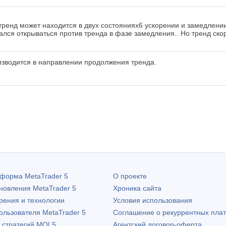
тренд может находится в двух состояниях6 ускорении и замедлении,
ался открываться против тренда в фазе замедления.. Но тренд ско
зводится в направлении продолжения тренда.
атформа
MetaTrader 5
О проекте
бновления
MetaTrader 5
Хроника сайта
рения и технологии
Условия использования
пользователя
MetaTrader 5
Соглашение о рекуррентных пла
х стратегий MQL5
Агентский договор-оферта