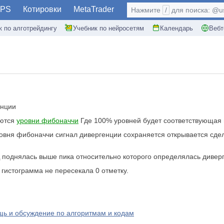
PS
Котировки
MetaTrader
Нажмите
/
для поиска: @use
к по алготрейдингу
Учебник по нейросетям
Календарь
Вебт
енции
уются
уровни фибоначчи
Где 100% уровней будет соответствующая ц
овня фибоначчи сигнал дивергенции сохраняется открывается сде
 поднялась выше пика относительно которого определялась дивер
гистограмма не пересекала 0 отметку.
ь и обсуждение по алгоритмам и кодам