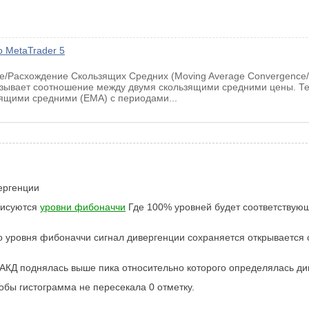
 MetaTrader 5
е/Расхождение Скользящих Средних (Moving Average Convergence
азывает соотношение между двумя скользящими средними цены. Те
ящими средними (EMA) с периодами...
ергенции
рисуются
уровни фибоначчи
Где 100% уровней будет соответствующ
 уровня фибоначчи сигнал дивергенции сохраняется открывается 
МАКД поднялась выше пика относительно которого определялась ди
бы гистограмма не пересекала 0 отметку.