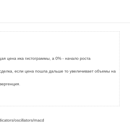
ая цена ика гистограммы, а 0% - начало роста
сделка, если цена пошла дальше то увеличивает объемы на
вергенция.
cators/oscillators/macd