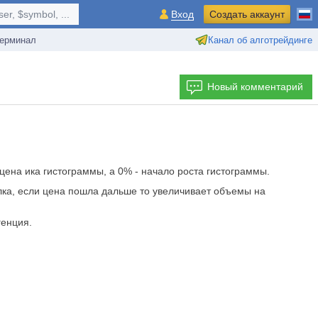
r, $symbol, ...
Вход
Создать аккаунт
ерминал
Канал об алготрейдинге
Новый комментарий
ена ика гистограммы, а 0% - начало роста гистограммы.
лка, если цена пошла дальше то увеличивает объемы на
генция.