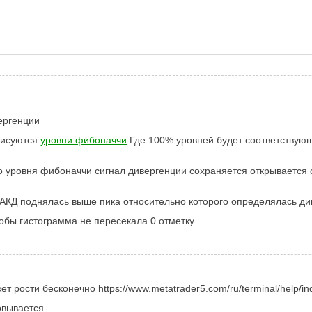
ергенции
рисуются
уровни фибоначчи
Где 100% уровней будет соответствующ
 уровня фибоначчи сигнал дивергенции сохраняется открывается 
МАКД поднялась выше пика относительно которого определялась ди
бы гистограмма не пересекала 0 отметку.
рости бесконечно https://www.metatrader5.com/ru/terminal/help/indi
овывается.