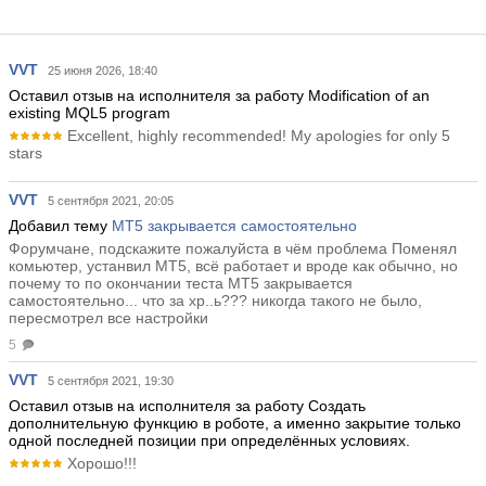
VVT
25 июня 2026, 18:40
Оставил отзыв на исполнителя за работу Modification of an
existing MQL5 program
Excellent, highly recommended! My apologies for only 5
stars
VVT
5 сентября 2021, 20:05
Добавил тему
МТ5 закрывается самостоятельно
Форумчане, подскажите пожалуйста в чём проблема Поменял
комьютер, устанвил МТ5, всё работает и вроде как обычно, но
почему то по окончании теста МТ5 закрывается
самостоятельно... что за хр..ь??? никогда такого не было,
пересмотрел все настройки
5
VVT
5 сентября 2021, 19:30
Оставил отзыв на исполнителя за работу Создать
дополнительную функцию в роботе, а именно закрытие только
одной последней позиции при определённых условиях.
Хорошо!!!