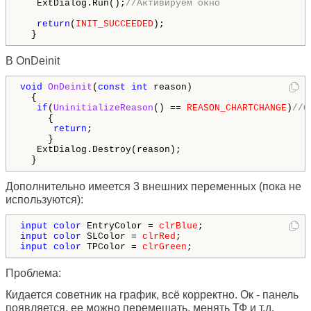
   ExtDialog.Run();
//Активируем окно
return
(
INIT_SUCCEEDED
);

  }
В OnDeinit
void
OnDeinit
(
const
int
 reason)

  {

if
(
UninitializeReason
() == 
REASON_CHARTCHANGE
)
//С
     {

return
;

     }

   ExtDialog.Destroy(reason);

  }
Дополнительно имеется 3 внешних переменных (пока не
используются):
input
color
 EntryColor = 
clrBlue
input
color
 SLColor = 
clrRed
input
color
 TPColor = 
clrGreen
;
Проблема:
Кидается советник на график, всё корректно. Ок - панель
появляется, ее можно перемещать, менять ТФ и т.д.