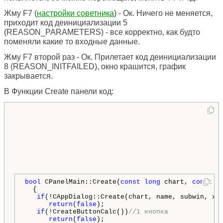
Жму F7 (
настройки советника
) - Ок. Ничего не меняется,
приходит код деинициализации 5
(REASON_PARAMETERS) - все корректно, как будто
поменяли какие то входные данные.
Жму F7 второй раз - Ок. Прилетает код деинициализации
8 (REASON_INITFAILED), окно крашится, график
закрывается.
В Функции Create панели код:
bool
 CPanelMain::Create(
const
long
 chart, 
const
s
  {

if
(!CAppDialog::Create(chart, name, subwin, x1
return
(
false
);

if
(!CreateButtonCalc())
//1 кнопка
return
(
false
);
