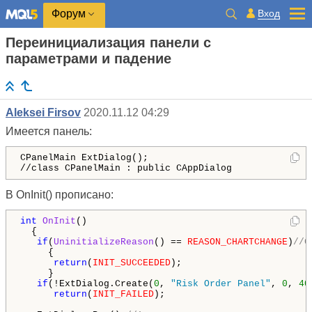
Вход
Форум
Переинициализация панели с
параметрами и падение
Aleksei Firsov
2020.11.12 04:29
Имеется панель:
CPanelMain ExtDialog();

//class CPanelMain : public CAppDialog
В OnInit() прописано:
int
OnInit
()

  {

if
(
UninitializeReason
() == 
REASON_CHARTCHANGE
)
//С
     {

return
(
INIT_SUCCEEDED
);

     }

if
(!ExtDialog.Create(
0
, 
"Risk Order Panel"
, 
0
, 
40
return
(
INIT_FAILED
);
