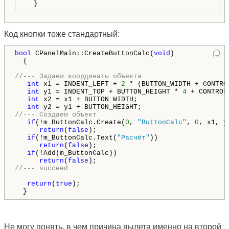
  }
Код кнопки тоже стандартный:
bool
 CPanelMain::CreateButtonCalc(
void
)

  {

//--- Задаем координаты объекта
int
 x1 = INDENT_LEFT + 
2
 * (BUTTON_WIDTH + CONTROL
int
 y1 = INDENT_TOP + BUTTON_HEIGHT * 
4
 + CONTROL
int
 x2 = x1 + BUTTON_WIDTH;

int
//--- Создаем объект
if
(!m_ButtonCalc.Create(
0
, 
"ButtonCalc"
, 
0
, x1, y
return
(
false
);

if
(!m_ButtonCalc.Text(
"Расчёт"
))

return
(
false
);

if
(!Add(m_ButtonCalc))

return
(
false
//--- succeed
return
(
true
);

  }
Не могу понять, в чем причина вылета именно на второй