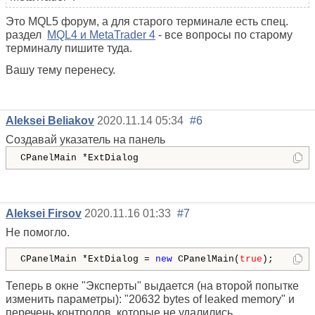
Это MQL5 форум, а для старого терминале есть спец.
раздел
MQL4 и MetaTrader 4
- все вопросы по старому
терминалу пишите туда.
Вашу тему перенесу.
Aleksei Beliakov
2020.11.14 05:34
#6
Создавай указатель на панель
CPanelMain *ExtDialog
Aleksei Firsov
2020.11.16 01:33
#7
Не помогло.
CPanelMain *ExtDialog = 
new
 CPanelMain(
true
);
Теперь в окне "Эксперты" выдается (на второй попытке
изменить параметры): "20632 bytes of leaked memory" и
перечень контролов, которые не удалились.