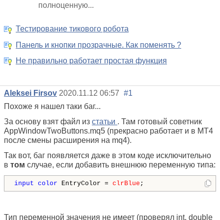
полноценную...
Тестирование тикового робота
Панель и кнопки прозрачные. Как поменять ?
Не правильно работает простая функция
Aleksei Firsov
2020.11.12 06:57
#1
Похоже я нашел таки баг...
За основу взят файл из
статьи
. Там готовый советник
AppWindowTwoButtons.mq5 (прекрасно работает и в МТ4
после смены расширения на mq4).
Так вот, баг появляется даже в этом коде исключительно
в
том
случае, если добавить внешнюю переменную типа:
input
color
 EntryColor = 
clrBlue
;
Тип переменной значения не имеет (проверял int, double