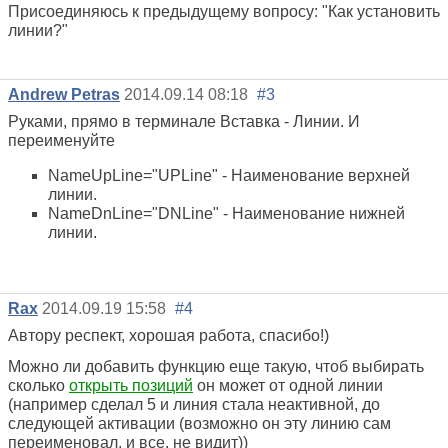
Присоединяюсь к предыдущему вопросу: "Как установить
линии?"
Andrew Petras
2014.09.14 08:18
#3
Руками, прямо в терминале Вставка - Линии. И
переименуйте
NameUpLine="UPLine" - Наименование
верхней
линии
.
NameDnLine="DNLine" - Наименование
нижней
линии
.
Rax
2014.09.19 15:58
#4
Автору респект, хорошая работа, спасибо!)
Можно ли добавить функцию еще такую, чтоб выбирать
сколько
открыть позиций
он может от одной линии
(например сделал 5 и линия стала неактивной, до
следующей активации (возможно он эту линию сам
переименовал, и все, не видит))