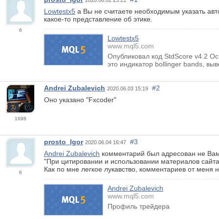
2020.06.02 23:21
Lowtestx5
а Вы не считаете необходимым указать авт
какое-то представление об этике.
6
Lowtestx5
www.mql5.com
Опубликовал код StdScore v4.2 О
это индикатор bollinger bands, вы
Andrei Zubalevich
#2
2020.06.03 15:19
Оно указано "Fxcoder"
1698
prosto_Igor
#3
2020.06.04 16:47
Andrei Zubalevich
комментарий был адресован не Ва
"При цитировании и использовании материалов сайта с
Как по мне легкое лукавство, комментариев от меня 
6
Andrei Zubalevich
www.mql5.com
Профиль трейдера