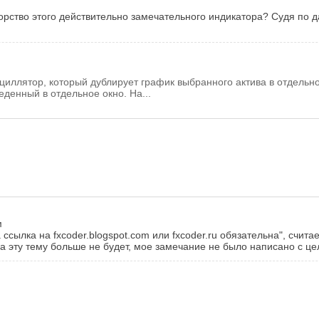
орство этого действительно замечательного индикатора? Судя по 
сциллятор, который дублирует график выбранного актива в отдельн
веденный в отдельное окно. На...
м
сылка на fxcoder.blogspot.com или fxcoder.ru обязательна", счита
на эту тему больше не будет, мое замечание не было написано с це