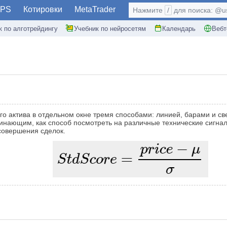
PS
Котировки
MetaTrader
Нажмите
/
для поиска: @use
к по алготрейдингу
Учебник по нейросетям
Календарь
Вебт
 актива в отдельном окне тремя способами: линией, барами и свеч
чинающим, как способ посмотреть на различные технические сигнал
совершения сделок.