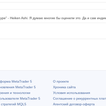
ype" - Heiken Ashi. Я думаю многие бы оценили это. Да и сам инд
атформа
MetaTrader 5
О проекте
бновления
MetaTrader 5
Хроника сайта
рения и технологии
Условия использования
пользователя
MetaTrader 5
Соглашение о рекуррентных пла
х стратегий MQL5
Агентский договор-оферта