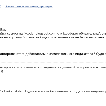
"
Разностное исчисление, примеры.
 Вам
айта ссылка на
fxcoder.blogspot.com
или
fxcoder.ru
обязательна", сч
ня на эту тему больше не будет, мое замечание не было написано с
авторство этого действительно замечательного индикатора? Судя
чно проанализировать его поведение на длинной истории и все ста
))
" - Heiken Ashi. Я думаю многие бы оценили это. Да и сам индикат