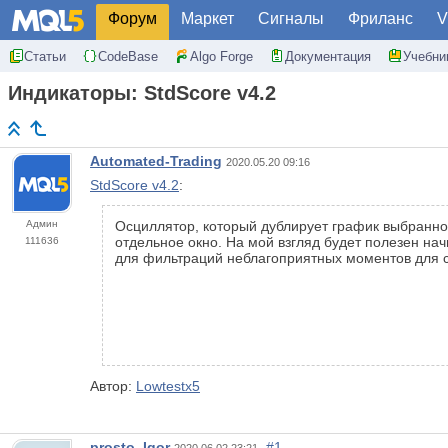
Форум
Маркет
Сигналы
Фриланс
V
Статьи
CodeBase
Algo Forge
Документация
Учебни
Индикаторы: StdScore v4.2
Automated-Trading
2020.05.20 09:16
StdScore v4.2
:
Админ
Осциллятор, который дублирует график выбранного
отдельное окно. На мой взгляд будет полезен на
111636
для фильтраций неблагоприятных моментов для 
Автор:
Lowtestx5
prosto_Igor
#1