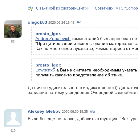
C закачкой из хистори-центра
Советники: МTC "Сombo
olegok83
#4
2020.06.24 15:45
prosto_Igor
:
Andrei Zubalevich
комментарий был адресован не
83
"При цитировании и использовании материалов с
Как по мне легкое лукавство, комментариев от ме
prosto_Igor
:
Lowtestx5
а Вы не считаете необходимым указать 
получить какое-то представление об этике.
Да ничего удивительного в индикаторе нет)) Достато
вариация на тему усреднения.Очередной самообман 
Aleksey Glebov
#5
2020.06.30 15:35
Было бы еще не плохо, добавить в функцию "Bar type
110