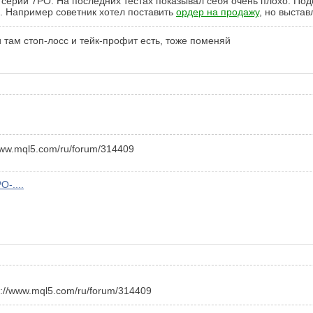
серии 7PO. На последних тестах показывал себя очень плохо. Под
. Например советник хотел поставить
ордер на продажу
, но выстав
и там стоп-лосс и тейк-профит есть, тоже поменяй
www.mql5.com/ru/forum/314409
-....
s://www.mql5.com/ru/forum/314409