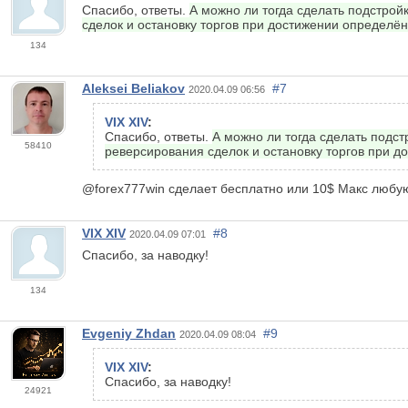
Спасибо, ответы.
А можно ли тогда сделать подстрой
сделок и остановку торгов при достижении определён
134
Aleksei Beliakov
#7
2020.04.09 06:56
VIX XIV
:
Спасибо, ответы.
А можно ли тогда сделать подст
58410
реверсирования сделок и остановку торгов при д
@forex777win сделает бесплатно или 10$ Макс любу
VIX XIV
#8
2020.04.09 07:01
Спасибо, за наводку!
134
Evgeniy Zhdan
#9
2020.04.09 08:04
VIX XIV
:
Спасибо, за наводку!
24921