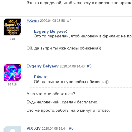
Это то переделай, чтоб человеку в фриланс не пришл
FXwin
#4
2020.04.08 13:58
Evgeny Belyaev
:
Это то переделай, чтоб человеку в фриланс не п
818
Ой, да вытри ты уже слёзы обиженка))
Evgeny Belyaev
#5
2020.04.08 14:43
FXwin
:
Ой, да вытри ты уже слёзы обиженка))
92418
А на что мне обижаться?
Будь человечней, сделай бесплатно.
Это же просто,работы на 5 минут и готово.
VIX XIV
#6
2020.04.08 18:44