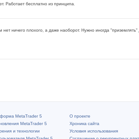
ет. Работает бесплатно из принципа.
 нет ничего плохого, а даже наоборот. Нужно иногда "приземлять"
атформа
MetaTrader 5
О проекте
бновления
MetaTrader 5
Хроника сайта
рения и технологии
Условия использования
пользователя
MetaTrader 5
Соглашение о рекуррентных пла