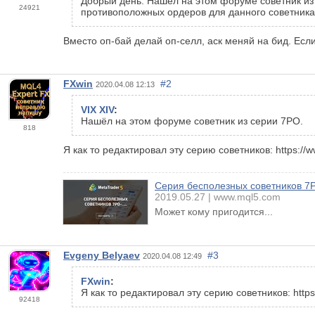
Добрый день. Нашёл на этом форуме советник из 
24921
противоположных ордеров для данного советника
Вместо оп-бай делай оп-селл, аск меняй на бид. Есл
FXwin
#2
2020.04.08 12:13
VIX XIV
:
Нашёл на этом форуме советник из серии 7PO.
818
Я как то редактировал эту серию советников: https://
Серия бесполезных советников 7PO
2019.05.27
www.mql5.com
Может кому пригодится...
Evgeny Belyaev
#3
2020.04.08 12:49
FXwin
:
Я как то редактировал эту серию советников: http
92418