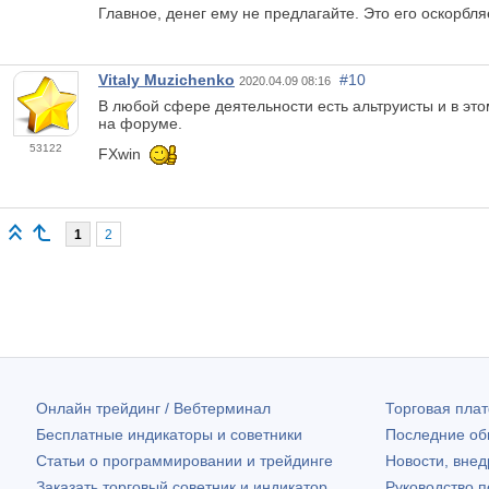
Главное, денег ему не предлагайте. Это его оскорбля
Vitaly Muzichenko
#10
2020.04.09 08:16
В любой сфере деятельности есть альтруисты и в этом
на форуме.
53122
FXwin
1
2
Онлайн трейдинг / Вебтерминал
Торговая пл
Бесплатные индикаторы и советники
Последние о
Статьи о программировании и трейдинге
Новости, внед
Заказать торговый советник и индикатор
Руководство 