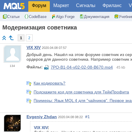
Форум
Маркет
Сигналы
Фриланс
V
Статьи
CodeBase
Algo Forge
Документация
Учебни
Модернизация советника
1
2
VIX XIV
2020.04.08 07:57
Добрый день. Нашёл на этом форуме советник из сер
ордеров для данного советника. Например советник 
134
Файлы:
7PO-B1-04-v02-02-08-B670.mq4
45 kb
Как кодировать?
Подскажите код для советника для ТейкПрофита
Примеры: Язык MQL 4 для "чайников". Первое зн
Evgeniy Zhdan
#1
2020.04.08 08:22
VIX XIV
: