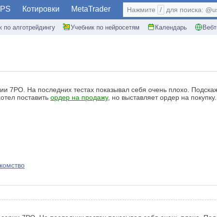
PS
Котировки
MetaTrader
Нажмите
/
для поиска: @use
к по алготрейдингу
Учебник по нейросетям
Календарь
Вебт
ии 7PO. На последних тестах показывал себя очень плохо. Подска
хотел поставить
ордер на продажу
, но выставляет ордер на покупку.
акомство