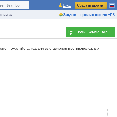
r, $symbol, ...
Вход
Создать аккаунт
ерминал
Запустите пробную версию VPS
Новый комментарий
жите, пожалуйста, код для выставления противоположных