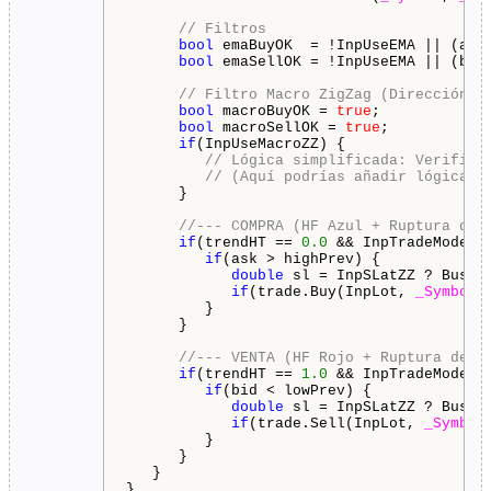
// Filtros
bool
 emaBuyOK  = !InpUseEMA || (ask
bool
 emaSellOK = !InpUseEMA || (bid
// Filtro Macro ZigZag (Dirección d
bool
 macroBuyOK = 
true
;

bool
 macroSellOK = 
true
;

if
(InpUseMacroZZ) {

// Lógica simplificada: Verifica
// (Aquí podrías añadir lógica m
      }

//--- COMPRA (HF Azul + Ruptura de 
if
(trendHT == 
0.0
 && InpTradeMode !
if
(ask > highPrev) {

double
 sl = InpSLatZZ ? Busca
if
(trade.Buy(InpLot, 
_Symbol
,
         }

      }

//--- VENTA (HF Rojo + Ruptura de M
if
(trendHT == 
1.0
 && InpTradeMode !
if
(bid < lowPrev) {

double
 sl = InpSLatZZ ? Busca
if
(trade.Sell(InpLot, 
_Symbol
         }

      }

   }

}
