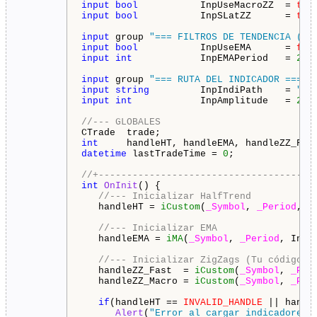
input
bool
           InpUseMacroZZ  = 
tru
input
bool
           InpSLatZZ      = 
tru
input
 group 
"=== FILTROS DE TENDENCIA (EM
input
bool
           InpUseEMA      = 
fal
input
int
            InpEMAPeriod   = 
200
input
 group 
"=== RUTA DEL INDICADOR ==="
input
string
         InpIndiPath    = 
"nu
input
int
            InpAmplitude   = 
2
; 
//--- GLOBALES
int
datetime
 lastTradeTime = 
0
;

//+--------------------------------------
int
OnInit
() {

//--- Inicializar HalfTrend
   handleHT = 
iCustom
(
_Symbol
, 
_Period
, I
//--- Inicializar EMA
   handleEMA = 
iMA
(
_Symbol
, 
_Period
, InpE
//--- Inicializar ZigZags (Tu código c
   handleZZ_Fast  = 
iCustom
(
_Symbol
, 
_Per
   handleZZ_Macro = 
iCustom
(
_Symbol
, 
_Per
if
(handleHT == 
INVALID_HANDLE
 || handl
Alert
(
"Error al cargar indicadores.