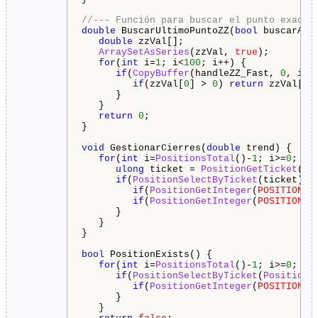
//--- Función para buscar el punto exacto
double
 BuscarUltimoPuntoZZ(
bool
 buscarAlto
double
 zzVal[];

ArraySetAsSeries
(zzVal, 
true
);

for
(
int
 i=
1
; i<
100
; i++) {

if
(
CopyBuffer
(handleZZ_Fast, 
0
, i, 
if
(zzVal[
0
] > 
0
) 
return
 zzVal[
0
];
      }

   }

return
0
;

}

void
 GestionarCierres(
double
 trend) {

for
(
int
 i=
PositionsTotal
()-
1
; i>=
0
; i--
ulong
 ticket = 
PositionGetTicket
(i);
if
(
PositionSelectByTicket
(ticket) &
if
(
PositionGetInteger
(
POSITION_T
if
(
PositionGetInteger
(
POSITION_T
      }

   }

}

bool
 PositionExists() {

for
(
int
 i=
PositionsTotal
()-
1
; i>=
0
; i--
if
(
PositionSelectByTicket
(
PositionG
if
(
PositionGetInteger
(
POSITION_M
      }

   }
