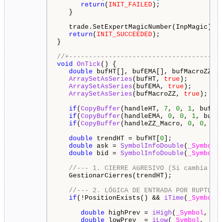
return
(
INIT_FAILED
);

   }

   trade.SetExpertMagicNumber(InpMagic);

return
(
INIT_SUCCEEDED
);

}

//+--------------------------------------
void
OnTick
() {

double
 bufHT[], bufEMA[], bufMacroZZ[];
ArraySetAsSeries
(bufHT, 
true
);

ArraySetAsSeries
(bufEMA, 
true
);

ArraySetAsSeries
(bufMacroZZ, 
true
);

if
(
CopyBuffer
(handleHT, 
7
, 
0
, 
1
, bufHT
if
(
CopyBuffer
(handleEMA, 
0
, 
0
, 
1
, bufE
if
(
CopyBuffer
(handleZZ_Macro, 
0
, 
0
, 
2
,
double
 trendHT = bufHT[
0
];

double
 ask = 
SymbolInfoDouble
(
_Symbol
,
double
 bid = 
SymbolInfoDouble
(
_Symbol
,
//--- 1. CIERRE AGRESIVO (Si cambia co
   GestionarCierres(trendHT);

//--- 2. LÓGICA DE ENTRADA POR RUPTURA
if
(!PositionExists() && 
iTime
(
_Symbol
,
double
 highPrev = 
iHigh
(
_Symbol
, 
_P
double
 lowPrev  = 
iLow
(
_Symbol
, 
_Pe