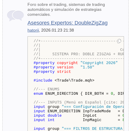
Foro sobre el trading, sistemas de trading
automáticos y simulación de estrategias
comerciales.
Asesores Expertos: DoubleZigZag
hatorii
, 2026.01.23 21:38
//+--------------------------------------
//|                                     H
//|                                  Copy
//|     SISTEMA PRO: DOBLE ZIGZAG + RUPTU
//+--------------------------------------
#property 
copyright
"Copyright 2026"
#property 
version
"1.50"
#property 
strict
#include 
<Trade\Trade.mqh>

//--- ENUMS
enum
 ENUM_DIRECTION { DIR_BOTH = 
0
, DIR_O
//--- INPUTS (Menú en Español [cite: 2025
input
 group 
"=== Configuración de Operati
input
 ENUM_DIRECTION InpTradeMode   = DIR
input
double
         InpLot         = 
0.1
input
int
            InpMagic       = 
882
input
 group 
"=== FILTROS DE ESTRUCTURA (Z