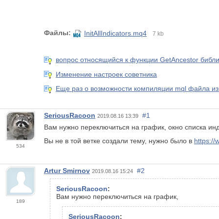
Файлы:
InitAllIndicators.mq4
7 kb
вопрос относящийся к функции GetAncestor библио
Изменение настроек советника
Еще раз о возможности компиляции mql файла из
SeriousRacoon
#1
2019.08.16 13:39
Вам нужно переключиться на график, окно списка инд
Вы не в той ветке создали тему, нужно было в
https:/
534
Artur Smirnov
#2
2019.08.16 15:24
SeriousRacoon
:
Вам нужно переключиться на график,
189
SeriousRacoon
: