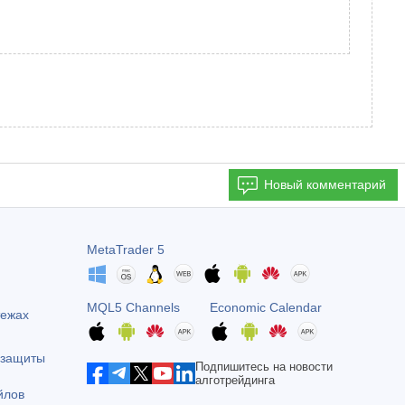
Новый комментарий
MetaTrader 5
MQL5 Channels
Economic Calendar
тежах
 защиты
Подпишитесь на новости
алготрейдинга
йлов