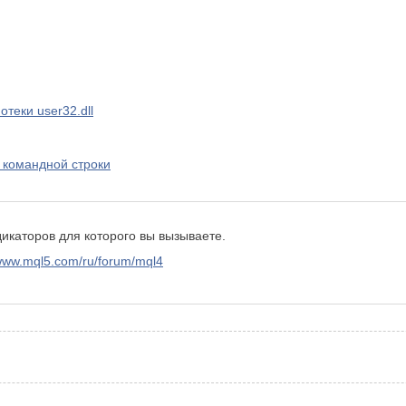
теки user32.dll
 командной строки
икаторов для которого вы вызываете.
/www.mql5.com/ru/forum/mql4