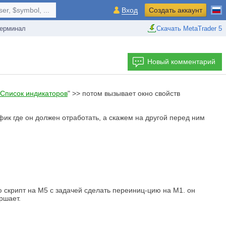
r, $symbol, ...
Вход
Создать аккаунт
ерминал
Скачать MetaTrader 5
Новый комментарий
Список индикаторов
" >> потом вызывает окно свойств
афик где он должен отработать, а скажем на другой перед ним
 скрипт на М5 с задачей сделать переиниц-цию на М1. он
ршает.