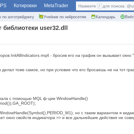
PS
Котировки
MetaTrader
Нажмите
/
для поиска: @use
к по алготрейдингу
Учебник по нейросетям
Календарь
Вебт
 библиотеки user32.dll
 InitAllIndicators.mq4 - бросив его на график он вызывает окно "
н делал тоже самое, но при условие что его бросаешь не на тот гр
минала с помощью MQL ф-ции WindowHandle()
riod()),GA_ROOT);
indowHandle(Symbol(),PERIOD_M1); но с таким вариантом я кидаю
ет окно свойств индикатора >> и все дальнейшие действия не сове