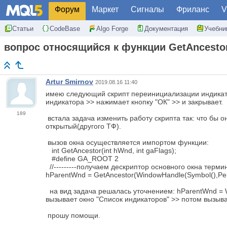
Форум
Маркет
Сигналы
Фриланс
V
Статьи
CodeBase
Algo Forge
Документация
Учебни
вопрос относящийся к функции GetAncestor
Artur Smirnov
2019.08.16 11:40
имею следующий скрипт переинициализации индикаторов
индикатора >> нажимает кнопку "ОК" >> и закрывает.
189
встала задача изменить работу скрипта так: что бы о
открытый(другого ТФ).
вызов окна осуществляется импортом функции:
int GetAncestor(int hWnd, int gaFlags);
#define GA_ROOT 2
//---------получаем дескриптор основного окна тер
hParentWnd = GetAncestor(WindowHandle(Symbol(),Pe
на вид задача решалась уточнением: hParentWnd = W
вызывает окно "Список индикаторов" >> потом вызыва
прошу помощи.