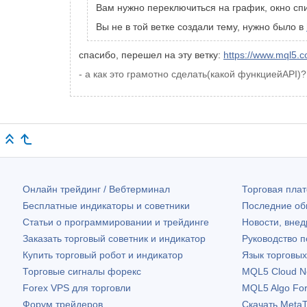
Вам нужно переключиться на график, окно спи
Вы не в той ветке создали тему, нужно было в
спасибо, перешел на эту ветку:
https://www.mql5.
- а как это грамотно сделать(какой функциейAPI)?
Онлайн трейдинг / Вебтерминал
Торговая пл
Бесплатные индикаторы и советники
Последние о
Статьи о программировании и трейдинге
Новости, внед
Заказать торговый советник и индикатор
Руководство 
Купить торговый робот и индикатор
Язык торговы
Торговые сигналы форекс
MQL5 Cloud N
Forex VPS для торговли
MQL5 Algo Fo
Форум трейдеров
Скачать
MetaT