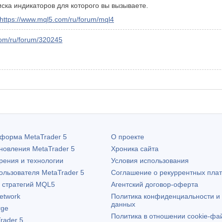
ска индикаторов для которого вы вызываете.
https://www.mql5.com/ru/forum/mql4
com/ru/forum/320245
атформа
MetaTrader 5
О проекте
бновления
MetaTrader 5
Хроника сайта
рения и технологии
Условия использования
пользователя
MetaTrader 5
Соглашение о рекуррентных пла
х стратегий MQL5
Агентский договор-оферта
etwork
Политика конфиденциальности и
данных
rge
Политика в отношении cookie-фа
rader 5