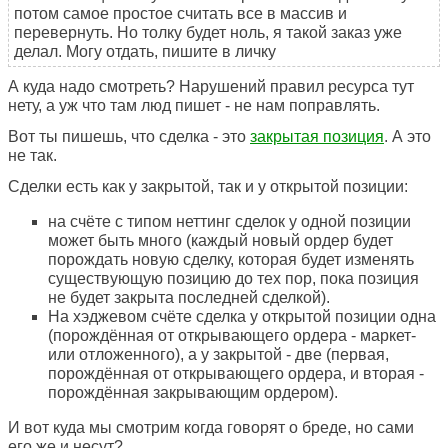
потом самое простое считать все в массив и
перевернуть. Но толку будет ноль, я такой заказ уже
делал. Могу отдать, пишите в личку
А куда надо смотреть? Нарушений правил ресурса тут
нету, а уж что там люд пишет - не нам поправлять.
Вот ты пишешь, что сделка - это
закрытая позиция
. А это
не так.
Сделки есть как у закрытой, так и у открытой позиции:
на счёте с типом неттинг сделок у одной позиции
может быть много (каждый новый ордер будет
порождать новую сделку, которая будет изменять
существующую позицию до тех пор, пока позиция
не будет закрыта последней сделкой).
На хэджевом счёте сделка у открытой позиции одна
(порождённая от открывающего ордера - маркет-
или отложенного), а у закрытой - две (первая,
порождённая от открывающего ордера, и вторая -
порождённая закрывающим ордером).
И вот куда мы смотрим когда говорят о бреде, но сами
его же и несут?