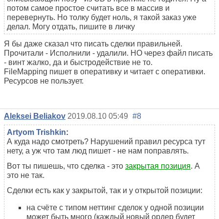
потом самое простое считать все в массив и
перевернуть. Но толку будет ноль, я такой заказ уже
делал. Могу отдать, пишите в личку
Я бы даже сказал что писать сделки правильней.
Прочитали - Исполнили - удалили. НО через файл писать
- винт жалко, да и быстродействие не то.
FileMapping пишет в оперативку и читает с оперативки.
Ресурсов не пользует.
Aleksei Beliakov
2019.08.10 05:49
#8
Artyom Trishkin
:
А куда надо смотреть? Нарушений правил ресурса тут
нету, а уж что там люд пишет - не нам поправлять.
Вот ты пишешь, что сделка - это
закрытая позиция
. А
это не так.
Сделки есть как у закрытой, так и у открытой позиции:
на счёте с типом неттинг сделок у одной позиции
может быть много (каждый новый ордер будет