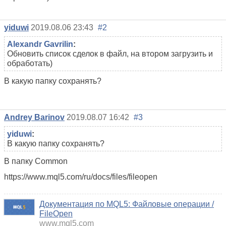
yiduwi
2019.08.06 23:43
#2
Alexandr Gavrilin
:
Обновить список сделок в файл, на втором загрузить и
обработать)
В какую папку сохранять?
Andrey Barinov
2019.08.07 16:42
#3
yiduwi
:
В какую папку сохранять?
В папку Common
https://www.mql5.com/ru/docs/files/fileopen
Документация по MQL5: Файловые операции /
FileOpen
www.mql5.com