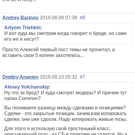
Andrey Barinov
2019.08.08 07:38
#6
Artyom Trishkin
:
И вот куда мы смотрим когда говорят о бреде, но сами
его же и несут?
Просто Алексей первый пост темы не прочитал, а
вставить свои 5 копеек захотелось...
Dmitiry Ananiev
2019.08.10 05:32
#7
Alexey Volchanskiy
:
Ну что за бред? И куда смотрят модеры? И причем тут
папка Common?
Вы понимаете разницу между сделками и позициями?
Сделки - это закрытые позиции, зачем вам копировать
сделки, они уже сдохли. Надо копировать живые позы.
Для этого я использую свой простенький класс,
описывающий позу - из СБ в практике не годится. Ну а