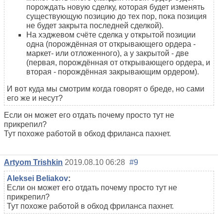
порождать новую сделку, которая будет изменять
существующую позицию до тех пор, пока позиция
не будет закрыта последней сделкой).
На хэджевом счёте сделка у открытой позиции
одна (порождённая от открывающего ордера -
маркет- или отложенного), а у закрытой - две
(первая, порождённая от открывающего ордера, и
вторая - порождённая закрывающим ордером).
И вот куда мы смотрим когда говорят о бреде, но сами
его же и несут?
Если он может его отдать почему просто тут не
прикрепил?
Тут похоже работой в обход фриланса пахнет.
Artyom Trishkin
2019.08.10 06:28
#9
Aleksei Beliakov
:
Если он может его отдать почему просто тут не
прикрепил?
Тут похоже работой в обход фриланса пахнет.