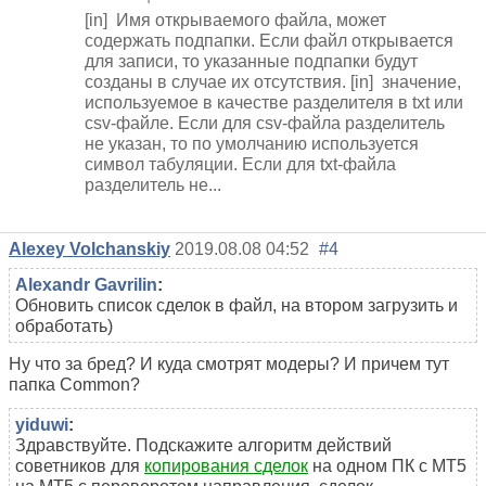
[in] Имя открываемого файла, может
содержать подпапки. Если файл открывается
для записи, то указанные подпапки будут
созданы в случае их отсутствия. [in] значение,
используемое в качестве разделителя в txt или
csv-файле. Если для csv-файла разделитель
не указан, то по умолчанию используется
символ табуляции. Если для txt-файла
разделитель не...
Alexey Volchanskiy
2019.08.08 04:52
#4
Alexandr Gavrilin
:
Обновить список сделок в файл, на втором загрузить и
обработать)
Ну что за бред? И куда смотрят модеры? И причем тут
папка Common?
yiduwi
:
Здравствуйте. Подскажите алгоритм действий
советников для
копирования сделок
на одном ПК с МТ5