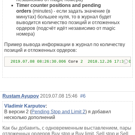
Timer counter positions and pending
orders
(minutes) - если задать значение (в
минутах) большее нуля, то в журнал будет
выводится количество позиций и отложенных
ордеров (подсчёт идёт независимо от magic
номера)
Пример вывода информации в журнал по количеству
позиций и отложенных ордеров:
2019.07
.
08
08
:
26
:
30.006
 Core 
2
2018.12
.
26
17
:
30
:
00
Rustam Ayupov
2019.07.08 15:46
#6
Vladimir Karputov
:
В версии 2 (
Pending Stop and Limit 2
) я добавил
несколько дополнений
Как бы добавить, с одновременным выставлением, пары
отложенных ордеров
Buy stop и
Buy limit,
Sell stop и
Sell