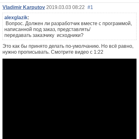
Vladimir Karputov
2019.03.03 08:22
#1
alexglazik
:
Вопрос. Должен ли разработчик вместе с программой,
написанной под заказ, представлять/
передавать заказчику исходники?
Это как бы принято делать по-умолчанию. Но всё равно,
нужно прописывать. Смотрите видео с 1:22