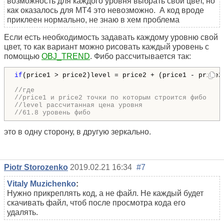
возможность для каждого уровня выбрать свой цвет, но
как оказалось для МТ4 это невозможно. А код вроде
приклеен нормально, не знаю в хем проблема
Если есть необходимость задавать каждому уровню свой
цвет, то как вариант можно рисовать каждый уровень с
помощью
OBJ_TREND
. Фибо рассчитывается так:
if
(price1 > price2)level = price2 + (price1 - price2
//где
//price1 и price2 точки по которым строится фибо
//level рассчитанная цена уровня
//61.8 уровень фибо
это в одну сторону, в другую зеркально.
Piotr Storozenko
2019.02.21 16:34
#7
Vitaly Muzichenko
:
Нужно прикреплять код, а не файл. Не каждый будет
скачивать файл, чтоб после просмотра кода его
удалять.