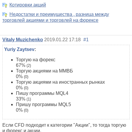
Котировки акций
Недостатки и преимущества , разница между
торговлей акциями и торговлей на форексе
Vitaly Muzichenko
2019.01.22 17:18
#1
Yuriy Zaytsev
:
Торгую на форекс
67%
(2)
Торгую акциями на ММВБ
0%
(0)
Торгую акциями на иностранных рынках
0%
(0)
Пишу программы MQL4
33%
(1)
Пришу программы MQL5
0%
(0)
Если CFD подходит к категории "Акции", то тогда торгую
и форекс и акции.