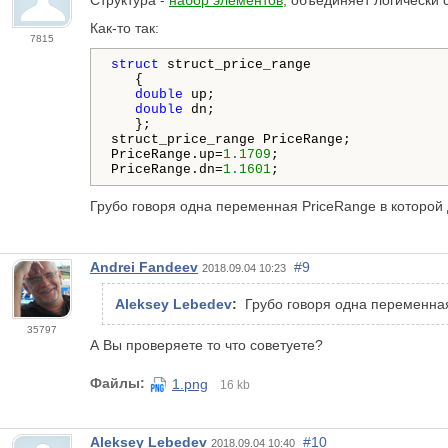
Структура -
набор элементов
, объединяет логически 
Как-то так:
7815
struct
 struct_price_range

   {

double
 up;

double
 dn;

   };

struct_price_range PriceRange;

PriceRange.up=
1.1709
;

PriceRange.dn=
1.1601
;
Грубо говоря одна переменная PriceRange в которой 
Andrei Fandeev
#9
2018.09.04 10:23
Aleksey Lebedev
:
Грубо говоря одна переменная
35797
А Вы проверяете то что советуете?
Файлы:
1.png
16 kb
Aleksey Lebedev
#10
2018.09.04 10:40