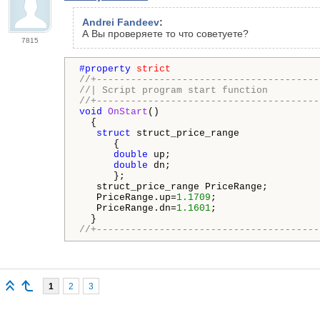
Andrei Fandeev
:
А Вы проверяете то что советуете?
7815
#property 
strict
//+---------------------------------------
//| Script program start function         
//+---------------------------------------
void
OnStart
()

  {

struct
 struct_price_range

      {

double
 up;

double
 dn;

      };

   struct_price_range PriceRange;

   PriceRange.up=
1.1709
;

   PriceRange.dn=
1.1601
;

//+---------------------------------------
1
2
3