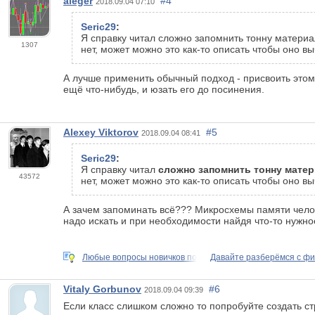
aleger
#4
2018.09.04 07:10
Seric29
:
Я справку читал сложно запомнить тонну материал
1307
нет, может можно это как-то описать чтобы оно 
А лучше применить обычный подход - присвоить это
ещё что-нибудь, и юзать его до посинения.
Alexey Viktorov
#5
2018.09.04 08:41
Seric29
:
Я справку читал
сложно запомнить тонну мате
43572
нет, может можно это как-то описать чтобы оно 
А зачем запоминать всё??? Микросхемы памяти чел
надо искать и при необходимости найдя что-то нужн
Любые вопросы новичков по
Давайте разберёмся с ф
Vitaly Gorbunov
#6
2018.09.04 09:39
Если класс слишком сложно то попробуйте создать ст