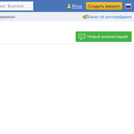
r, $symbol, ...
Вход
Создать аккаунт
ерминал
Канал об алготрейдинге
Новый комментарий