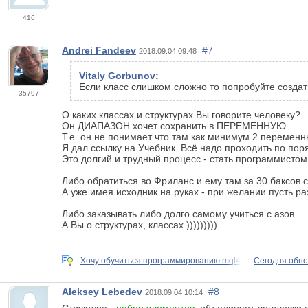
416
Andrei Fandeev
#7
2018.09.04 09:48
Vitaly Gorbunov
:
Если класс слишком сложно то попробуйте создать
35797
О каких классах и структурах Вы говорите человеку?
Он ДИАПАЗОН хочет сохранить в ПЕРЕМЕННУЮ.
Т.е. он не понимает что там как минимум 2 переменн
Я дал ссылку на Учебник. Всё надо проходить по пор
Это долгий и трудный процесс - стать программистом
Либо обратиться во Фриланс и ему там за 30 баксов
А уже имея исходник на руках - при желании пусть ра
Либо заказывать либо долго самому учиться с азов.
А Вы о структурах, классах )))))))))
Хочу обучиться программированию mql4
Сегодня обн
Aleksey Lebedev
#8
2018.09.04 10:14