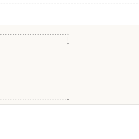
---------------------------+
                           |
---------------------------+
---------------------------+