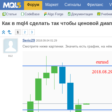
Форум
Маркет
Сигналы
Фриланс
V
Статьи
CodeBase
Algo Forge
Документация
Учебни
Как в mql4 сделать так чтобы ценовой диа
1
2
3
Seric29
2018.09.04 01:29
Смотрите ниже картинки. Значить есть график, на нё
912