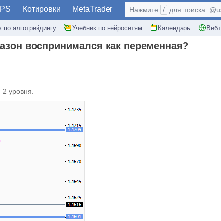
PS
Котировки
MetaTrader
Нажмите
/
для поиска: @use
к по алготрейдингу
Учебник по нейросетям
Календарь
Вебт
пазон воспринимался как переменная?
м
2 уровня.