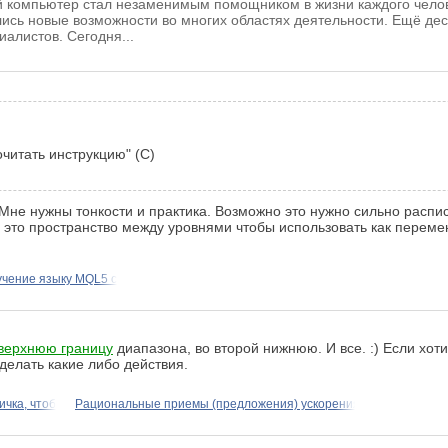
 компьютер стал незаменимым помощником в жизни каждого челов
сь новые возможности во многих областях деятельности. Ещё дес
иалистов. Сегодня...
очитать инструкцию" (С)
не нужны тонкости и практика. Возможно это нужно сильно расписы
о это пространство между уровнями чтобы использовать как перем
чение языку MQL5 с
верхнюю границу
диапазона, во второй нижнюю. И все. :) Если хоти
 делать какие либо действия.
ичка, чтоб
Рациональные приемы (предложения) ускорения