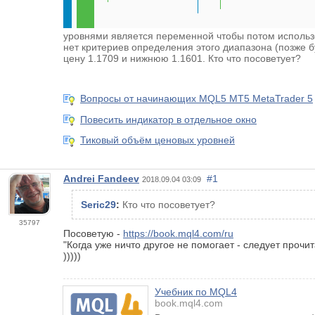
уровнями является переменной чтобы потом использов
нет критериев определения этого диапазона (позже 
цену 1.1709 и нижнюю 1.1601. Кто что посоветует?
Вопросы от начинающих MQL5 MT5 MetaTrader 5
Повесить индикатор в отдельное окно
Тиковый объём ценовых уровней
Andrei Fandeev
#1
2018.09.04 03:09
Seric29
:
Кто что посоветует?
35797
Посоветую -
https://book.mql4.com/ru
"Когда уже ничто другое не помогает - следует прочи
)))))
Учебник по MQL4
book.mql4.com