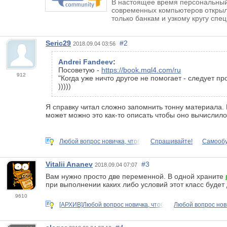
В настоящее время персональный
современных компьютеров открыли
только банкам и узкому кругу спец
Seric29
#2
2018.09.04 03:56
Andrei Fandeev
:
Посоветую -
https://book.mql4.com/ru
912
"Когда уже ничто другое не помогает - следует пр
)))))
Я справку читал сложно запомнить тонну материала. М
может можно это как-то описать чтобы оно вычислил
Любой вопрос новичка, чтоб
Спрашивайте!
Самообу
Vitalii Ananev
#3
2018.09.04 07:07
Вам нужно просто две переменной. В одной храните
при выполнении каких либо условий этот класс будет
9610
[АРХИВ]Любой вопрос новичка, чтоб
Любой вопрос нов