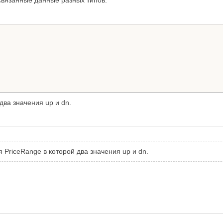
связанные данные разных типов.
два значения up и dn.
 PriceRange в которой два значения up и dn.