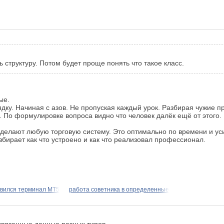
 структуру. Потом будет проще понять что такое класс.
ые.
ядку. Начиная с азов. Не пропуская каждый урок. Разбирая чужие п
. По формулировке вопроса видно что человек далёк ещё от этого.
 сделают любую торговую систему. Это оптимально по времени и ус
збирает как что устроено и как что реализовал профессионал.
овился терминал МТ5
работа советника в определенные