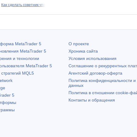
Как сделать советник что
атформа
MetaTrader 5
О проекте
бновления
MetaTrader 5
Хроника сайта
рения и технологии
Условия использования
пользователя
MetaTrader 5
Соглашение о рекуррентных пла
х стратегий MQL5
Агентский договор-оферта
etwork
Политика конфиденциальности и
данных
rge
Политика в отношении cookie-фа
rader 5
Контакты и обращения
атформы
граммы