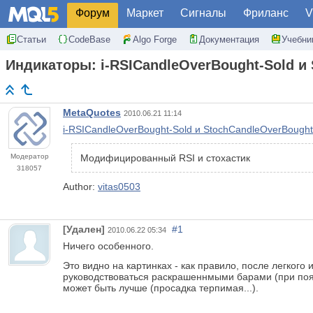
Форум
Маркет
Сигналы
Фриланс
V
Статьи
CodeBase
Algo Forge
Документация
Учебни
Индикаторы: i-RSICandleOverBought-Sold и
MetaQuotes
2010.06.21 11:14
i-RSICandleOverBought-Sold и StochCandleOverBought
Модератор
Модифицированный RSI и стохастик
318057
Author:
vitas0503
[Удален]
#1
2010.06.22 05:34
Ничего особенного.
Это видно на картинках - как правило, после легкого
руководствоваться раскрашеннмыми барами (при появле
может быть лучше (просадка терпимая...).