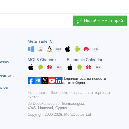
Новый комментарий
MetaTrader 5
MQL5 Channels
Economic Calendar
тежах
 защиты
Подпишитесь на новости
алготрейдинга
йлов
Не является брокером, нет реальных торговых
счетов
35 Dodekanisou str, Germasogeia,
4043, Limassol, Cyprus
Copyright 2000-2026,
MetaQuotes Ltd