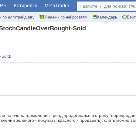
PS
Котировки
MetaTrader
Нажмите
/
для поиска: @use
к по алготрейдингу
Учебник по нейросетям
Календарь
Вебт
 StochCandleOverBought-Sold
-Sold
:
 или не очень торможения тренд продолжался в строну "перепроданн
нии зеленого - покупать, красного - продавать), слить можно запр