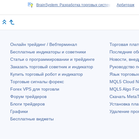
BrainSystem: Разработка торговых систем
Aрбитраж
Онлайн трейдинг / Вебтерминал
Торговая пл
Бесплатные индикаторы и советники
Последние о
Статьи о программировании и трейдинге
Новости, внед
Заказать торговый советник и индикатор
Руководство 
Купить торговый робот и индикатор
Язык торговы
Торговые сигналы форекс
MQL5 Cloud N
Forex VPS для торговли
MQL5 Algo Fo
Форум трейдеров
Скачать
MetaT
Блоги трейдеров
Установка пл
Графики
Удаление про
Бесплатные виджеты