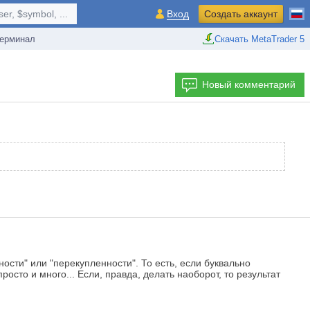
r, $symbol, ...
Вход
Создать аккаунт
ерминал
Скачать MetaTrader 5
Новый комментарий
ости" или "перекупленности". То есть, если буквально
осто и много... Если, правда, делать наоборот, то результат