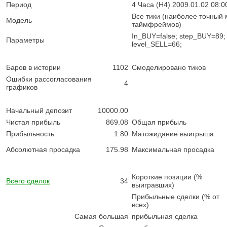
Период
4 Часа (H4) 2009.01.02 08:00
Все тики (наиболее точный
Модель
таймфреймов)
In_BUY=false; step_BUY=89;
Параметры
level_SELL=66;
Баров в истории
1102
Смоделировано тиков
Ошибки рассогласования
4
графиков
Начальный депозит
10000.00
Чистая прибыль
869.08
Общая прибыль
Прибыльность
1.80
Матожидание выигрыша
Абсолютная просадка
175.98
Максимальная просадка
Короткие позиции (%
Всего сделок
34
выигравших)
Прибыльные сделки (% от
всех)
Самая большая
прибыльная сделка