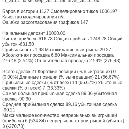
In_SELL=false; step_SELL=89; level_SELL=66;
Баров в истории 1127 Смоделировано тиков 1006197
Качество моделирования n/a
Ошибки рассогласования графиков 147
Начальный депозит 10000.00
Чистая прибыль 616.78 Общая прибыль 1248.28 Общий
убыток -631.50
Прибыльность 1.98 Матожидание выигрыша 29.37
Абсолютная просадка 6.80 Максимальная просадка
276.48 (2.54%) Относительная просадка 2.54% (276.48)
Всего сделок 21 Короткие позиции (% выигравших) 0
(0.00%) Длинные позиции (% выигравших) 21 (66.67%)
Прибыльные сделки (% от всех) 14 (66.67%) Убыточные
сделки (% от всех) 7 (33.33%)
Самая большая прибыльная сделка 89.36 убыточная
сделка -90.30
Средняя прибыльная сделка 89.16 убыточная сделка
-90.21
Максимальное количество непрерывных выигрышей
(прибыль) 6 (534.84) непрерывных проигрышей (убыток)
3 (-270.78)