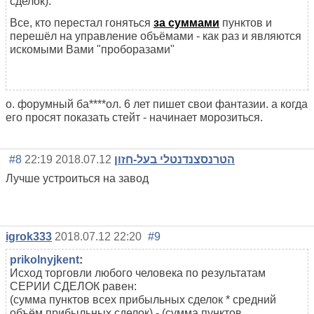
сделок).
Все, кто перестал гоняться
за суммами
пунктов и
перешёл на управление объёмами - как раз и являются
искомыми Вами "проборазами"
о. форумный ба****ол. 6 лет пишет свои фантазии. а когда
его просят показать стейт - начинает морозиться.
#8
2018.07.12 22:19
הטרנסצנדנטלי בעל-חזון
Лучше устроиться на завод
igrok333
2018.07.12 22:20
#9
prikolnyjkent
:
Исход торговли любого человека по результатам
СЕРИИ СДЕЛОК равен:
(сумма пунктов всех прибыльных сделок * средний
объём прибыльных сделок) - (сумма пунктов