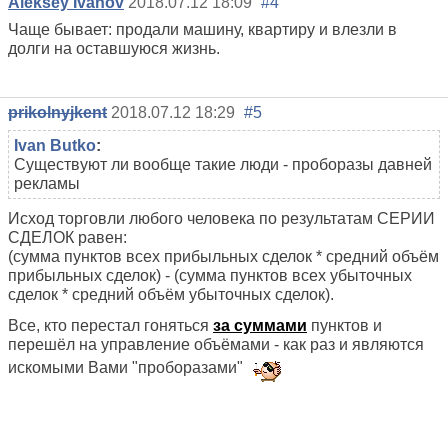
Aleksey Ivanov
2018.07.12 18:09
#4
Чаще бывает: продали машину, квартиру и влезли в
долги на оставшуюся жизнь.
prikolnyjkent
2018.07.12 18:29
#5
Ivan Butko
:
Существуют ли вообще такие люди - проборазы давней
рекламы
Исход торговли любого человека по результатам СЕРИИ
СДЕЛОК равен:
(сумма пунктов всех прибыльных сделок * средний объём
прибыльных сделок) - (сумма пунктов всех убыточных
сделок * средний объём убыточных сделок).
Все, кто перестал гоняться
за суммами
пунктов и
перешёл на управление объёмами - как раз и являются
искомыми Вами "проборазами"