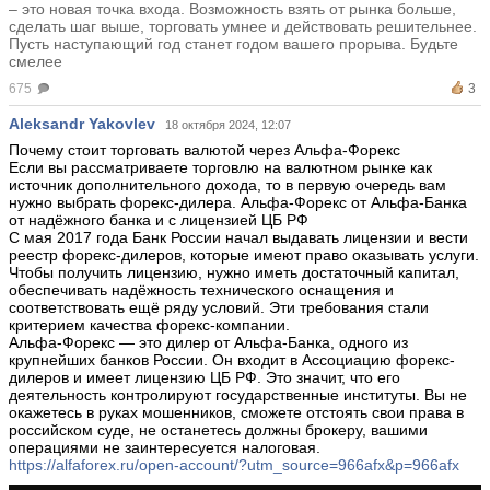
– это новая точка входа. Возможность взять от рынка больше,
сделать шаг выше, торговать умнее и действовать решительнее.
Пусть наступающий год станет годом вашего прорыва. Будьте
смелее
675
3
Aleksandr Yakovlev
18 октября 2024, 12:07
Почему стоит торговать валютой через Альфа-Форекс
Если вы рассматриваете торговлю на валютном рынке как
источник дополнительного дохода, то в первую очередь вам
нужно выбрать форекс-дилера. Альфа-Форекс от Альфа-Банка
от надёжного банка и с лицензией ЦБ РФ
С мая 2017 года Банк России начал выдавать лицензии и вести
реестр форекс-дилеров, которые имеют право оказывать услуги.
Чтобы получить лицензию, нужно иметь достаточный капитал,
обеспечивать надёжность технического оснащения и
соответствовать ещё ряду условий. Эти требования стали
критерием качества форекс-компании.
Альфа-Форекс — это дилер от Альфа-Банка, одного из
крупнейших банков России. Он входит в Ассоциацию форекс-
дилеров и имеет лицензию ЦБ РФ. Это значит, что его
деятельность контролируют государственные институты. Вы не
окажетесь в руках мошенников, сможете отстоять свои права в
российском суде, не останетесь должны брокеру, вашими
операциями не заинтересуется налоговая.
https://alfaforex.ru/open-account/?utm_source=966afx&p=966afx