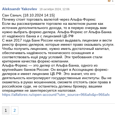
1
Aleksandr Yakovlev
18 октября 2024, 12:06
Сан Саныч, [18.10.2024 14:15]
Почему стоит торговать валютой через Альфа-Форекс
Если вы рассматриваете торговлю на валютном рынке как
источник дополнительного дохода, то в первую очередь вам
нужно выбрать форекс-дилера. Альфа-Форекс от Альфа-Банка
от надёжного банка и с лицензией ЦБ РФ
С мая 2017 года Банк России начал выдавать лицензии и вести
реестр форекс-дилеров, которые имеют право оказывать услуги.
Чтобы получить лицензию, нужно иметь достаточный капитал,
обеспечивать надёжность технического оснащения и
соответствовать ещё ряду условий. Эти требования стали
критерием качества форекс-компании.
Альфа-Форекс — это дилер от Альфа-Банка, одного из
крупнейших банков России. Он входит в Ассоциацию форекс-
дилеров и имеет лицензию ЦБ РФ. Это значит, что его
деятельность контролируют государственные институты. Вы не
окажетесь в руках мошенников, сможете отстоять свои права в
российском суде, не останетесь должны брокеру, вашими
операциями не заинтересуется налоговая.
https://alfaforex.ru/open-account/?utm_source=966afx&p=966afx
1
2