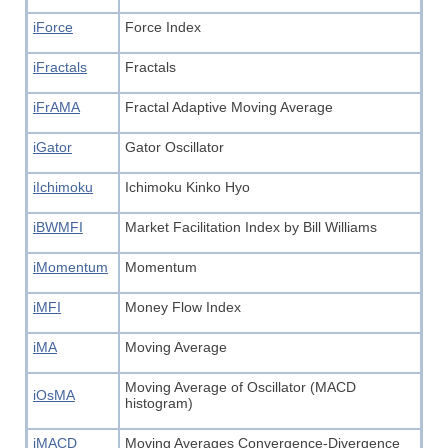
iForce
Force Index
iFractals
Fractals
iFrAMA
Fractal Adaptive Moving Average
iGator
Gator Oscillator
iIchimoku
Ichimoku Kinko Hyo
iBWMFI
Market Facilitation Index by Bill Williams
iMomentum
Momentum
iMFI
Money Flow Index
iMA
Moving Average
Moving Average of Oscillator (MACD
iOsMA
histogram)
iMACD
Moving Averages Convergence-Divergence