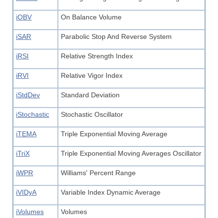
iOBV
On Balance Volume
iSAR
Parabolic Stop And Reverse System
iRSI
Relative Strength Index
iRVI
Relative Vigor Index
iStdDev
Standard Deviation
iStochastic
Stochastic Oscillator
iTEMA
Triple Exponential Moving Average
iTriX
Triple Exponential Moving Averages Oscillator
iWPR
Williams' Percent Range
iVIDyA
Variable Index Dynamic Average
iVolumes
Volumes