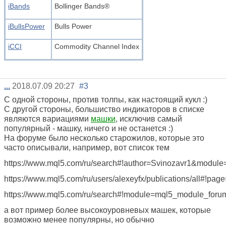
iBands
Bollinger Bands®
iBullsPower
Bulls Power
iCCI
Commodity Channel Index
...
2018.07.09 20:27
#3
С одной стороны, против толпы, как настоящий кукл :)
С другой стороны, большиство индикаторов в списке
являются вариациями
машки
, исключив самый
популярный - машку, ничего и не останется :)
На форуме было несколько старожилов, которые это
часто описывали, например, вот список тем
https://www.mql5.com/ru/search#!author=Svinozavr1&modu
https://www.mql5.com/ru/users/alexeyfx/publications/all#!pag
https://www.mql5.com/ru/search#!module=mql
а вот пример более высокоуровневых машек, которые
возможно менее популярны, но обычно