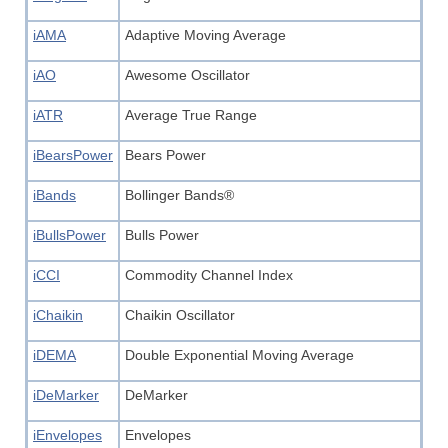
iAMA
Adaptive Moving Average
iAO
Awesome Oscillator
iATR
Average True Range
iBearsPower
Bears Power
iBands
Bollinger Bands®
iBullsPower
Bulls Power
iCCI
Commodity Channel Index
iChaikin
Chaikin Oscillator
iDEMA
Double Exponential Moving Average
iDeMarker
DeMarker
iEnvelopes
Envelopes