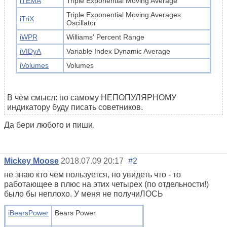
iTEMA
Triple Exponential Moving Average
Triple Exponential Moving Averages
iTriX
Oscillator
iWPR
Williams' Percent Range
iVIDyA
Variable Index Dynamic Average
iVolumes
Volumes
В чём смысл: по самому НЕПОПУЛЯРНОМУ
индикатору буду писать советников.
Да бери любого и пиши.
Mickey Moose
2018.07.09 20:17
#2
не знаю кто чем пользуется, но увидеть что - то
работающее в плюс на этих четырех (по отдельности!)
было бы неплохо. У меня не получиЛОСЬ
iBearsPower
Bears Power