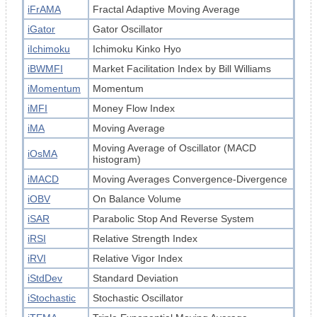
iFrAMA
Fractal Adaptive Moving Average
iGator
Gator Oscillator
iIchimoku
Ichimoku Kinko Hyo
iBWMFI
Market Facilitation Index by Bill Williams
iMomentum
Momentum
iMFI
Money Flow Index
iMA
Moving Average
Moving Average of Oscillator (MACD
iOsMA
histogram)
iMACD
Moving Averages Convergence-Divergence
iOBV
On Balance Volume
iSAR
Parabolic Stop And Reverse System
iRSI
Relative Strength Index
iRVI
Relative Vigor Index
iStdDev
Standard Deviation
iStochastic
Stochastic Oscillator