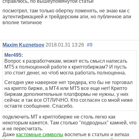
справлюсь, по вышеупомянутой статье
посмотрел, там только обертку поменять, не знаю как с
аутентификацией и трейдерским апи, но публичное апи
вполне типичное
Maxim Kuznetsov
2018.01.31 13:26
#9
Mer495
:
Вопрос к разработчикам, может есть смысл написать
МТ5 к полноценной работе к криптобиржам? И пусть
это стоит денег, но чтоб могла работать полноценна.
Сегодня уже наверное нет тредера, кто бы не торговал
на крипто бирже, а МТ4 или МТ5 все еще нет! Крипто
биржам дополнительные платформы не нужны, у них
сейчас и так все ОТЛИЧНО. Кто согласен со мной ниже
оставте сообщение. Спасибо.
подключить MT к криптобирже не столь легко как
некоторым кажется. Там столько "подводных" камней, что
и не пересчитать.
Даже
кастомные символы
воспетые в статьях и ветках