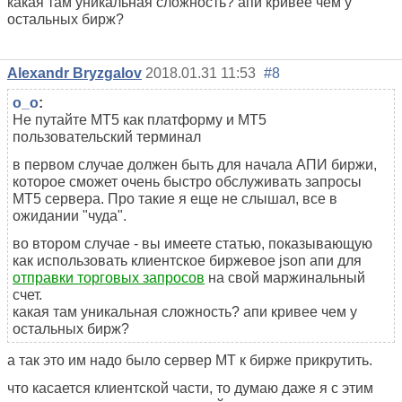
какая там уникальная сложность? апи кривее чем у
остальных бирж?
Alexandr Bryzgalov
2018.01.31 11:53
#8
o_o
:
Не путайте МТ5 как платформу и МТ5
пользовательский терминал
в первом случае должен быть для начала АПИ биржи,
которое сможет очень быстро обслуживать запросы
МТ5 сервера. Про такие я еще не слышал, все в
ожидании "чуда".
во втором случае - вы имеете статью, показывающую
как использовать клиентское биржевое json апи для
отправки торговых запросов
на свой маржинальный
счет.
какая там уникальная сложность? апи кривее чем у
остальных бирж?
а так это им надо было сервер МТ к бирже прикрутить.
что касается клиентской части, то думаю даже я с этим