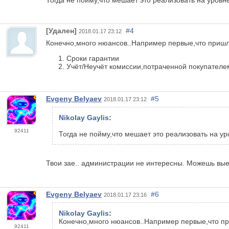
[Удален]
#4
2018.01.17 23:12
Конечно,много нюансов..Например первые,что пришл
Сроки гарантии
Учёт/Неучёт комиссии,потраченной покупателе
Evgeny Belyaev
#5
2018.01.17 23:12
Nikolay Gaylis
:
92411
Тогда не пойму,что мешает это реализовать на у
Твои зае.. администрации не интересны. Можешь выеж
Evgeny Belyaev
#6
2018.01.17 23:16
Nikolay Gaylis
:
Конечно,много нюансов..Например первые,что пр
92411