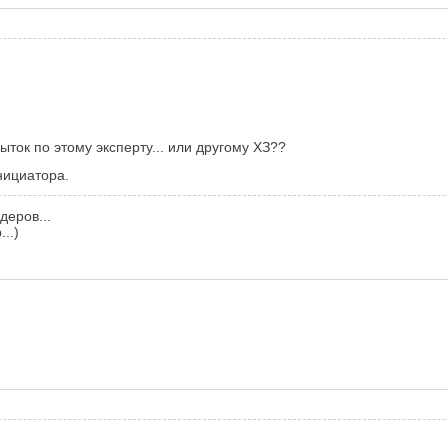
быток по этому эксперту... или другому ХЗ??
нициатора.
деров...
..)