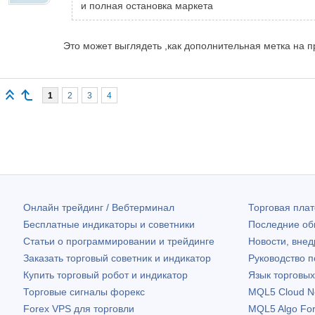
и полная остановка маркета
Это может выглядеть ,как дополнительная метка на пр
1
2
3
4
Онлайн трейдинг / Вебтерминал
Торговая пл
Бесплатные индикаторы и советники
Последние о
Статьи о программировании и трейдинге
Новости, внед
Заказать торговый советник и индикатор
Руководство 
Купить торговый робот и индикатор
Язык торговы
Торговые сигналы форекс
MQL5 Cloud N
Forex VPS для торговли
MQL5 Algo Fo