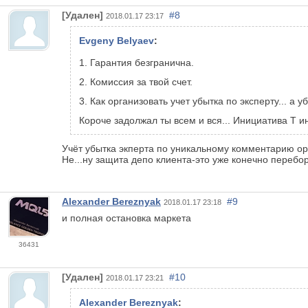
[Удален]
#8
2018.01.17 23:17
Evgeny Belyaev
:
1. Гарантия безгранична.
2. Комиссия за твой счет.
3. Как организовать учет убытка по эксперту... а у
Короче задолжал ты всем и вся... Инициатива Т и
Учёт убытка экперта по уникальному комментарию ор
Не...ну защита депо клиента-это уже конечно перебор.
Alexander Bereznyak
#9
2018.01.17 23:18
и полная остановка маркета
36431
[Удален]
#10
2018.01.17 23:21
Alexander Bereznyak
: