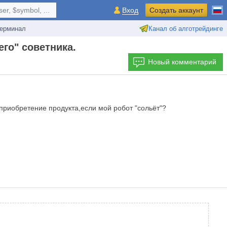
r, $symbol, ...
Вход
Создать аккаунт
ерминал
Канал об алготрейдинге
го" советника.
Новый комментарий
приобретение продукта,если мой робот "сольёт"?