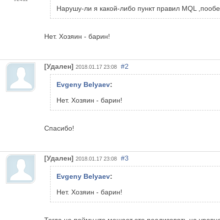
Нарушу-ли я какой-либо пункт правил MQL ,пообе
Нет. Хозяин - барин!
[Удален]
#2
2018.01.17 23:08
Evgeny Belyaev
:
Нет. Хозяин - барин!
Спасибо!
[Удален]
#3
2018.01.17 23:08
Evgeny Belyaev
:
Нет. Хозяин - барин!
Тогда не пойму,что мешает это реализовать на уров