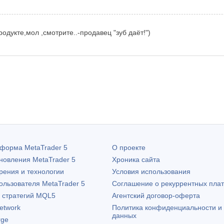
одукте,мол ,смотрите..-продавец "зуб даёт!")
атформа
MetaTrader 5
О проекте
бновления
MetaTrader 5
Хроника сайта
рения и технологии
Условия использования
пользователя
MetaTrader 5
Соглашение о рекуррентных пла
х стратегий MQL5
Агентский договор-оферта
etwork
Политика конфиденциальности и
данных
rge