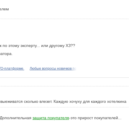
телем
ок по этому эксперту... или другому ХЗ??
иатора.
ТО-платформе.
Любые вопросы новичков по
выеживатся сколько влезет. Каждую хочуху для каждого хотелкина 
ь.Дополнительная
защита покупателя
-это прирост покупателей...