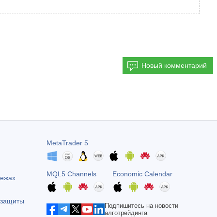
Новый комментарий
MetaTrader 5
MQL5 Channels
Economic Calendar
тежах
 защиты
Подпишитесь на новости
алготрейдинга