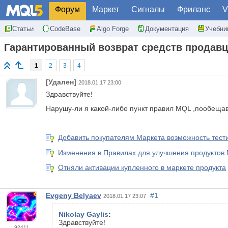
Форум
Маркет
Сигналы
Фриланс
V
Статьи
CodeBase
Algo Forge
Документация
Учебни
Гарантированный возврат средств продавц
1
2
3
4
[Удален]
2018.01.17 23:00
Здравствуйте!
Нарушу-ли я какой-либо пункт правил MQL ,пообещав
Добавить покупателям Маркета возможность тест
Изменения в Правилах для улучшения продуктов
Отняли активации купленного в маркете продукта
Evgeny Belyaev
#1
2018.01.17 23:07
Nikolay Gaylis
:
Здравствуйте!
92411