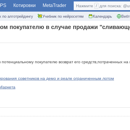
PS
Котировки
MetaTrader
Нажмите
/
для поиска: @use
к по алготрейдингу
Учебник по нейросетям
Календарь
Вебт
ом покупателю в случае продажи "сливающе
 потенциальному покупателю возврат его средств,потраченных на 
ирования советников на демо и реале ограниченным лотом
 Маркета