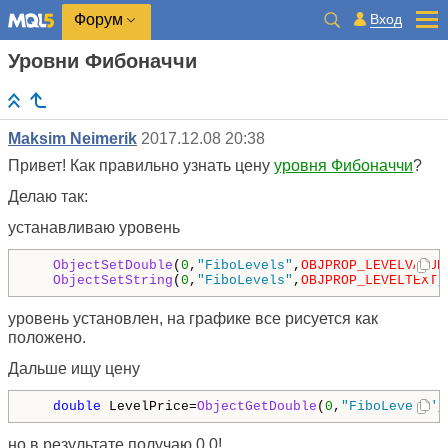
Вход
Форум
Уровни Фибоначчи
Maksim Neimerik
2017.12.08 20:38
Привет! Как правильно узнать цену
уровня Фибоначчи
?
Делаю так:
устанавливаю уровень
ObjectSetDouble
(
0
,
"FiboLevels"
,
OBJPROP_LEVELVALUE
ObjectSetString
(
0
,
"FiboLevels"
,
OBJPROP_LEVELTEXT
,
уровень установлен, на графике все рисуется как
положено.
Дальше ищу цену
double
 LevelPrice=
ObjectGetDouble
(
0
,
"FiboLevels"
,
но в результате получаю 0.0!