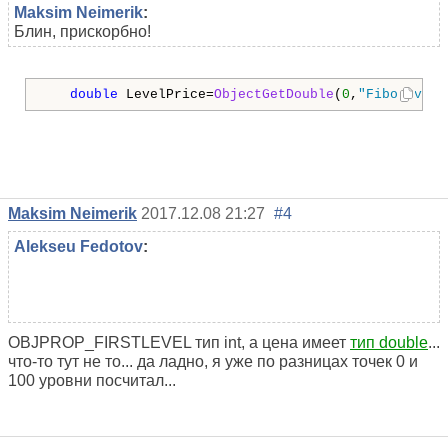
Maksim Neimerik
:
Блин, прискорбно!
double
 LevelPrice=
ObjectGetDouble
(
0
,
"FiboLevels
Maksim Neimerik
2017.12.08 21:27
#4
Alekseu Fedotov
:
OBJPROP_FIRSTLEVEL тип int, а цена имеет
тип double
...
что-то тут не то... да ладно, я уже по разницах точек 0 и
100 уровни посчитал...