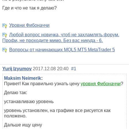
Где и что не так я делаю?
Уровни Фибоначчи
Любой вопрос новичка, чтоб не захламлять форум.
Профи, не проходите мимо. Без вас никуда - 6.
Вопросы от начинающих MQL5 MT5 MetaTrader 5
Yurij Izyumov
2017.12.08 20:40
#1
Maksim Neimerik
:
Привет! Как правильно узнать цену
уровня Фибоначчи
?
Делаю так:
устанавливаю уровень
уровень установлен, на графике все рисуется как
положено.
Дальше ищу цену