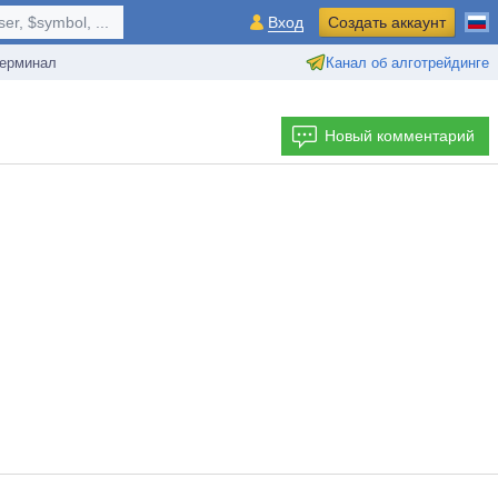
r, $symbol, ...
Вход
Создать аккаунт
ерминал
Канал об алготрейдинге
Новый комментарий