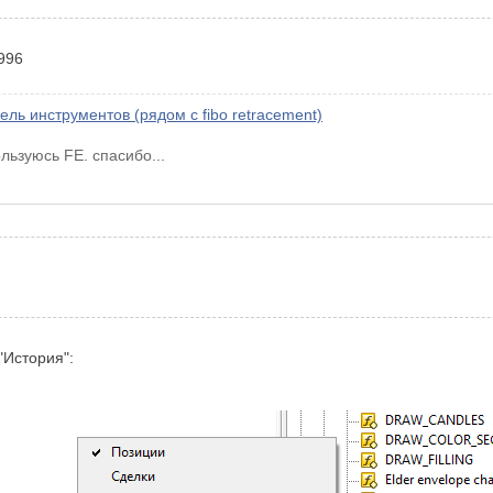
996
ль инструментов (рядом с fibo retracement)
ользуюсь FE. спасибо...
"История":