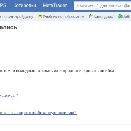
PS
Котировки
MetaTrader
Нажмите
/
для поиска: @use
к по алготрейдингу
Учебник по нейросетям
Календарь
Вебт
вались
 потом, в выходные, открыть их и проанализировать ошибки.
исались ?
е показывающих отработанную позицию?