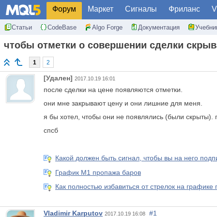
Форум
Маркет
Сигналы
Фриланс
V
Статьи
CodeBase
Algo Forge
Документация
Учебни
чтобы отметки о совершении сделки скры
1
2
[Удален]
2017.10.19 16:01
после сделки на цене появляются отметки.
они мне закрывают цену и они лишние для меня.
я бы хотел, чтобы они не появлялись (были скрыты).
спсб
Какой должен быть сигнал, чтобы вы на него подп
График М1 пропажа баров
Как полностью избавиться от стрелок на график
Vladimir Karputov
#1
2017.10.19 16:08