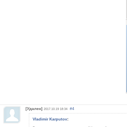
[Удален]
#4
2017.10.19 18:34
Vladimir Karputov
: