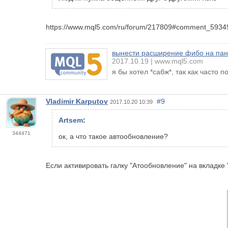
https://www.mql5.com/ru/forum/217809#comment_5934
вынести расширение фибо на пане
2017.10.19
www.mql5.com
я бы хотел *сабж*, так как часто п
Vladimir Karputov
#9
2017.10.20 10:39
Artsem
:
344471
ок, а что такое автообновление?
Если активировать галку "Атообновление" на вкладке 