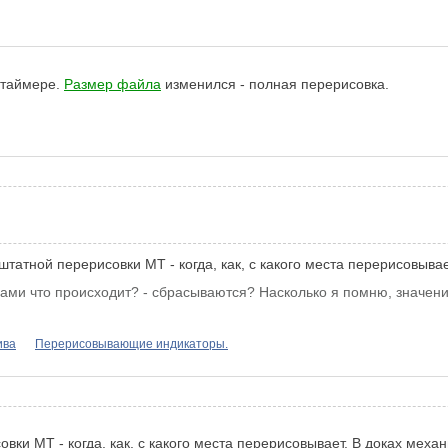
 таймере.
Размер файла
изменился - полная перерисовка.
татной перерисовки МТ - когда, как, с какого места перерисовыва
рами что происходит? - сбрасываются? Насколько я помню, значение
ива
Перерисовывающие индикаторы.
вки МТ - когда, как, с какого места перерисовывает. В доках меха