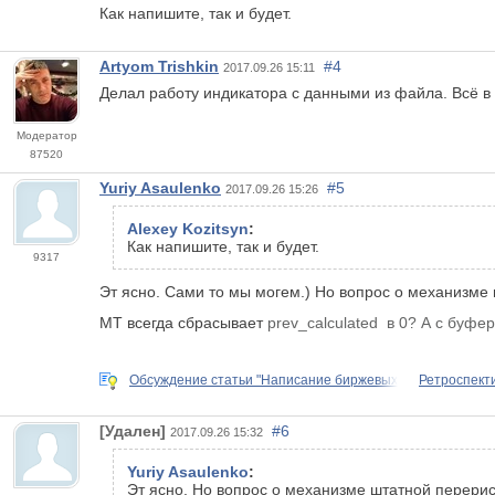
Как напишите, так и будет.
Artyom Trishkin
#4
2017.09.26 15:11
Делал работу индикатора с данными из файла. Всё в
Модератор
87520
Yuriy Asaulenko
#5
2017.09.26 15:26
Alexey Kozitsyn
:
Как напишите, так и будет.
9317
Эт ясно. Сами то мы могем.) Но вопрос о механизме ш
МТ всегда сбрасывает
prev_calculated в 0? А с буфе
Обсуждение статьи "Написание биржевых
Ретроспект
[Удален]
#6
2017.09.26 15:32
Yuriy Asaulenko
:
Эт ясно. Но вопрос о механизме штатной перерисо