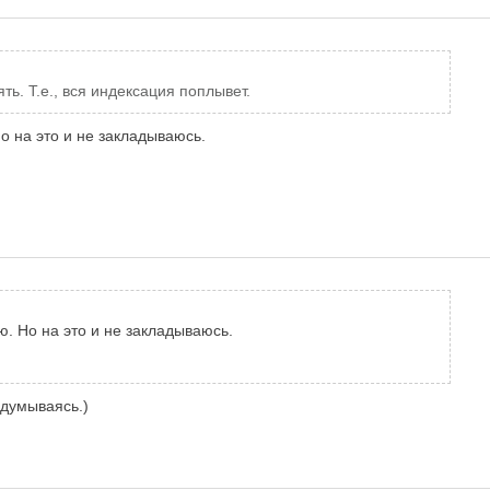
ь. Т.е., вся индексация поплывет.
Но на это и не закладываюсь.
ю. Но на это и не закладываюсь.
адумываясь.)