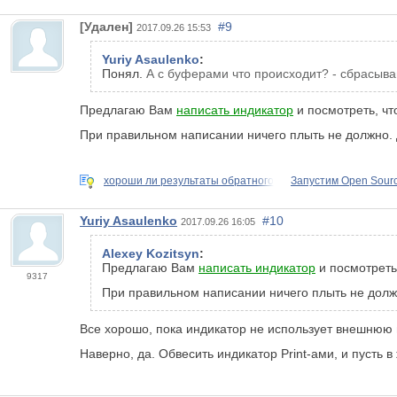
[Удален]
#9
2017.09.26 15:53
Yuriy Asaulenko
:
Понял.
А с буферами что происходит? - сбрасываю
Предлагаю Вам
написать индикатор
и посмотреть, чт
При правильном написании ничего плыть не должно.
хороши ли результаты обратного
Запустим Open Sour
Yuriy Asaulenko
#10
2017.09.26 16:05
Alexey Kozitsyn
:
Предлагаю Вам
написать индикатор
и посмотреть,
9317
При правильном написании ничего плыть не долж
Все хорошо, пока индикатор не использует внешнюю
Наверно, да. Обвесить индикатор Print-ами, и пусть