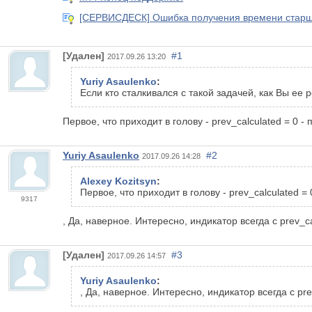
[СЕРВИСДЕСК] Ошибка получения времени старш
[Удален]
#1
2017.09.26 13:20
Yuriy Asaulenko
:
Если кто сталкивался с такой задачей, как Вы ее
Первое, что приходит в голову - prev_calculated = 0 -
Yuriy Asaulenko
#2
2017.09.26 14:28
Alexey Kozitsyn
:
Первое, что приходит в голову - prev_calculated =
9317
, Да, наверное. Интересно, индикатор всегда с prev_
[Удален]
#3
2017.09.26 14:57
Yuriy Asaulenko
:
, Да, наверное. Интересно, индикатор всегда с pr