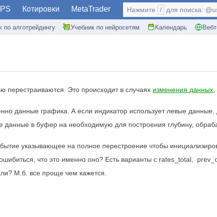
PS
Котировки
MetaTrader
Нажмите
/
для поиска: @use
к по алготрейдингу
Учебник по нейросетям
Календарь
Вебт
ью перестраиваются. Это происходит в случаях
изменения данных
,
енно данные графика. А если индикатор использует левые данные
 данные в буфер на необходимую для построения глубину, обраба
обытие указывающее на полное перестроение чтобы инициализирова
шибиться, что это именно оно? Есть варианты с rates_total, prev_c
али? М.б. все проще чем кажется.