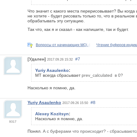
Что значит с какого места перерисовывает? Вы когда 
не хотите - будет рисовать только то, что в реально
обрабатывать эту ситуацию.
Так что, как я и сказал - как напишите, так и будет.
Вопросы от начинающих MQL4
Чтение буферов индик
[Удален]
#7
2017.09.26 15:32
Yuriy Asaulenko
:
МТ всегда сбрасывает
prev_calculated в 0?
Насколько я помню, да.
Yuriy Asaulenko
#8
2017.09.26 15:50
Alexey Kozitsyn
:
Насколько я помню, да.
9317
Понял.
А с буферами что происходит? - сбрасываются?