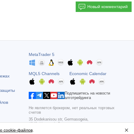
Новый комментарий
MetaTrader 5
MQL5 Channels
Economic Calendar
тежах
 защиты
Подпишитесь на новости
алготрейдинга
йлов
Не является брокером, нет реальных торговых
счетов
35 Dodekanisou str, Germasogeia,
4043, Limassol, Cyprus
ю cookie-файлов
.
Copyright 2000-2026,
MetaQuotes Ltd