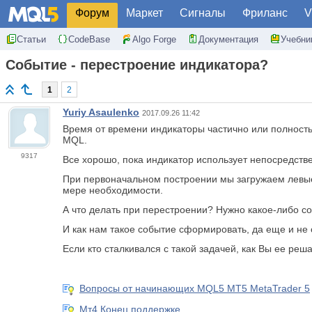
Форум
Маркет
Сигналы
Фриланс
V
Статьи
CodeBase
Algo Forge
Документация
Учебни
Событие - перестроение индикатора?
1
2
Yuriy Asaulenko
2017.09.26 11:42
Время от времени индикаторы частично или полност
MQL.
9317
Все хорошо, пока индикатор использует непосредств
При первоначальном построении мы загружаем левые
мере необходимости.
А что делать при перестроении? Нужно какое-либо с
И как нам такое событие сформировать, да еще и не о
Если кто сталкивался с такой задачей, как Вы ее реш
Вопросы от начинающих MQL5 MT5 MetaTrader 5
Мт4 Конец поддержке.