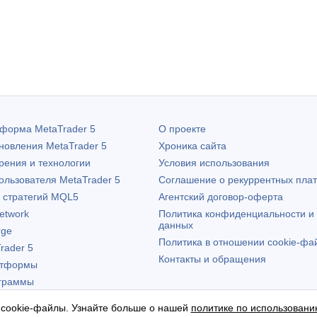
атформа
MetaTrader 5
О проекте
бновления
MetaTrader 5
Хроника сайта
рения и технологии
Условия использования
пользователя
MetaTrader 5
Соглашение о рекуррентных пла
х стратегий MQL5
Агентский договор-оферта
etwork
Политика конфиденциальности и
данных
rge
Политика в отношении cookie-фа
rader 5
Контакты и обращения
атформы
граммы
 cookie-файлы. Узнайте больше о нашей
политике по использовани