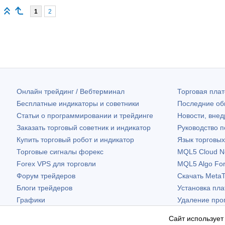
1
2
Онлайн трейдинг / Вебтерминал
Торговая пл
Бесплатные индикаторы и советники
Последние о
Статьи о программировании и трейдинге
Новости, внед
Заказать торговый советник и индикатор
Руководство 
Купить торговый робот и индикатор
Язык торговы
Торговые сигналы форекс
MQL5 Cloud N
Forex VPS для торговли
MQL5 Algo Fo
Форум трейдеров
Скачать
MetaT
Блоги трейдеров
Установка пл
Графики
Удаление про
Бесплатные виджеты
Сайт использует