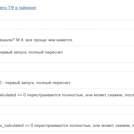
его ТФ в таймере!
 решали? М.б. все проще чем кажется.
 первый запуск, полный пересчет.
 0 - первый запуск, полный пересчет.
calculated == 0 перестраивается полностью, или может, скажем, пос
ev_calculated == 0 перестраивается полностью, или может, скажем,