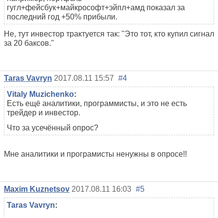
гугл+фейсбук+майкрософт+эйпл+амд показал за
последний год +50% прибыли.
Не, тут инвестор трактуется так: "Это тот, кто купил сигнал
за 20 баксов."
Taras Vavryn
2017.08.11 15:57
#4
Vitaly Muzichenko
:
Есть ещё аналитики, программисты, и это не есть
трейдер и инвестор.
Что за усечённый опрос?
Мне аналитики и програмисты ненужны в опросе!!
Maxim Kuznetsov
2017.08.11 16:03
#5
Taras Vavryn
: