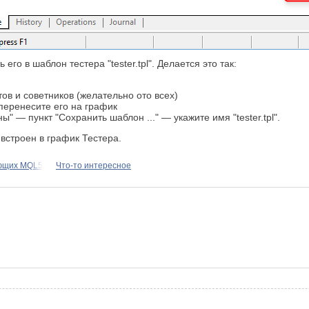
го в шаблон тестера "tester.tpl". Делается это так:
ов и советников (желательно ото всех)
 перенесите его на график
 — пункт "Сохранить шаблон ..." — укажите имя "tester.tpl".
 встроен в график Тестера.
ающих MQL5
Что-то интересное