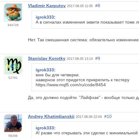
Vladimir Karputov
#8
2017.08.05 11:05
igrok333
:
А в сигналах изменения эквити показывает тоже 
344726
Нет. Так смешанная система: обязательно изменение 
Stanislav Korotky
#9
2017.08.05 13:14
igrok333
:
мне бы для четверки.
52791
наверное этот придется прикрепить к тестеру
https://www.mql5.com/ru/code/8454
Да, это должно подойти. "Лайфхак" - вообще только 
Andrey Khatimlianskii
#10
2017.08.06 22:04
igrok333
:
А! разве что открывать эти сделки с минимальной
58288