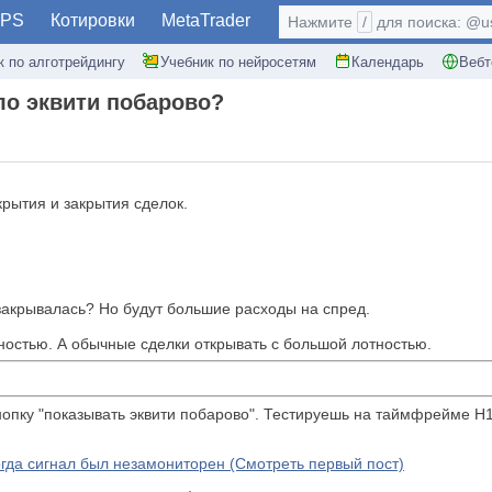
PS
Котировки
MetaTrader
Нажмите
/
для поиска: @use
к по алготрейдингу
Учебник по нейросетям
Календарь
Вебт
ало эквити побарово?
рытия и закрытия сделок.
 закрывалась? Но будут большие расходы на спред.
тностью. А обычные сделки открывать с большой лотностью.
нопку "показывать эквити побарово". Тестируешь на таймфрейме H1
огда сигнал был незамониторен (Смотреть первый пост)