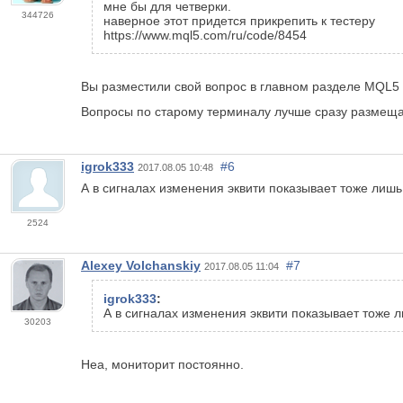
мне бы для четверки.
344726
наверное этот придется прикрепить к тестеру
https://www.mql5.com/ru/code/8454
Вы разместили свой вопрос в главном разделе MQL5
Вопросы по старому терминалу лучше сразу размеща
igrok333
#6
2017.08.05 10:48
А в сигналах изменения эквити показывает тоже лиш
2524
Alexey Volchanskiy
#7
2017.08.05 11:04
igrok333
:
А в сигналах изменения эквити показывает тоже 
30203
Неа, мониторит постоянно.