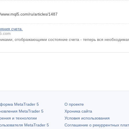
/www.mql5.com/ru/articles/1487
яния счета.
5.com
афиками, отображающими состояние счета - теперь вся необходима
атформа
MetaTrader 5
О проекте
бновления
MetaTrader 5
Хроника сайта
рения и технологии
Условия использования
пользователя
MetaTrader 5
Соглашение о рекуррентных пла