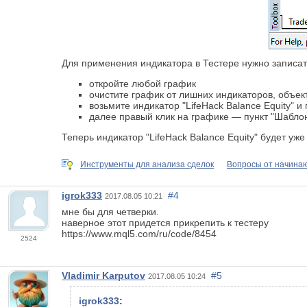
Для применения индикатора в Тестере нужно записать е
откройте любой график
очистите график от лишних индикаторов, объект
возьмите индикатор "LifeHack Balance Equity" и
далее правый клик на графике — пункт "Шаблоны"
Теперь индикатор "LifeHack Balance Equity" будет уже
Инструменты для анализа сделок
Вопросы от начин
igrok333
#4
2017.08.05 10:21
мне бы для четверки.
наверное этот придется прикрепить к тестеру
https://www.mql5.com/ru/code/8454
2524
Vladimir Karputov
#5
2017.08.05 10:24
igrok333
: